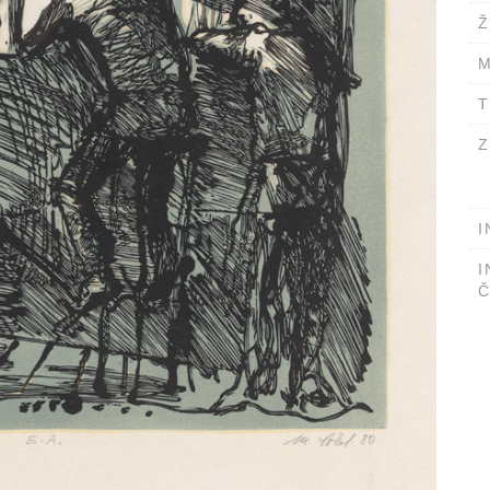
Ž
M
T
Z
I
I
Č