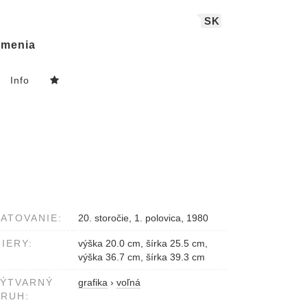
SK
menia
Info
ATOVANIE:
20. storočie, 1. polovica, 1980
IERY:
výška 20.0 cm, šírka 25.5 cm,
výška 36.7 cm, šírka 39.3 cm
VÝTVARNÝ
grafika
›
voľná
RUH: