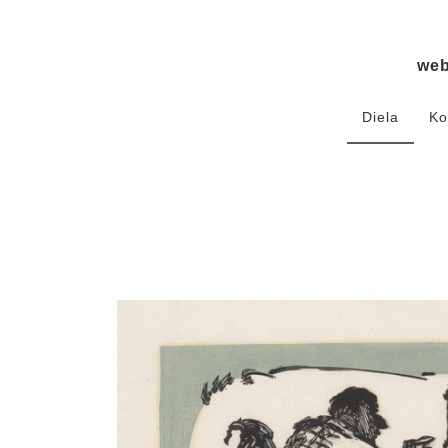
we
Diela
Ko