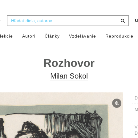
b
u
lekcie
Autori
Články
Vzdelávanie
Reprodukcie
Rozhovor
Milan Sokol
D
M
D