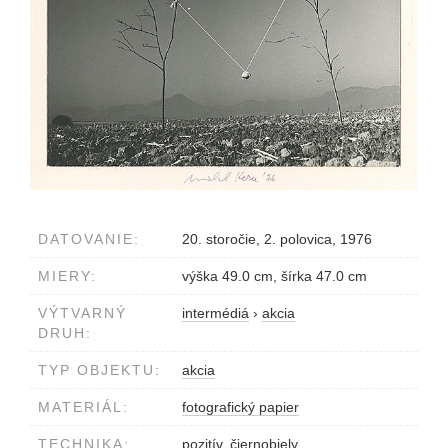
DATOVANIE:
20. storočie, 2. polovica, 1976
MIERY:
výška 49.0 cm, šírka 47.0 cm
VÝTVARNÝ
intermédiá
›
akcia
DRUH:
TYP OBJEKTU:
akcia
MATERIÁL:
fotografický papier
TECHNIKA:
pozitív, čiernobiely