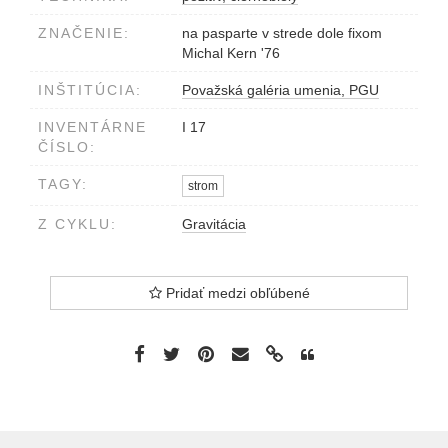
ZNAČENIE:
na pasparte v strede dole fixom
Michal Kern '76
INŠTITÚCIA:
Považská galéria umenia, PGU
INVENTÁRNE
I 17
ČÍSLO:
TAGY:
strom
Z CYKLU:
Gravitácia
Pridať medzi obľúbené