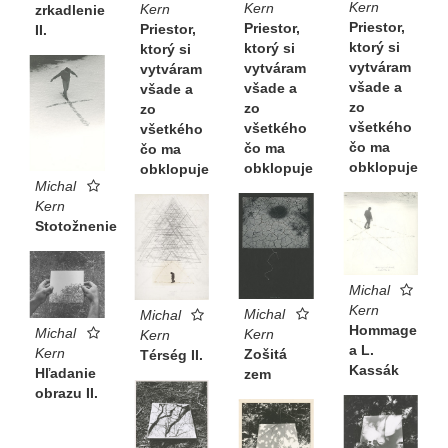
Kern
Kern
Kern
zrkadlenie
Priestor,
Priestor,
Priestor,
II.
ktorý si
ktorý si
ktorý si
vytváram
vytváram
vytváram
všade a
všade a
všade a
zo
zo
zo
všetkého
všetkého
všetkého
čo ma
čo ma
čo ma
obklopuje
obklopuje
obklopuje
Michal
Kern
Stotožnenie
Michal
Kern
Michal
Michal
Hommage
Michal
Kern
Kern
a L.
Kern
Zošitá
Térség II.
Kassák
Hľadanie
zem
obrazu II.