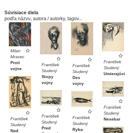
Súvisiace diela
podľa názvu, autora / autorky, tagov...
Milan
Mravec
František
Proti
František
František
Studený
vojne
Studený
Studený
Umierajúci
Stopy
Des
vojny
vojny
František
Studený
František
František
František
Nesebar
Studený
Studený
Studený
Pred
Ryba
Nad