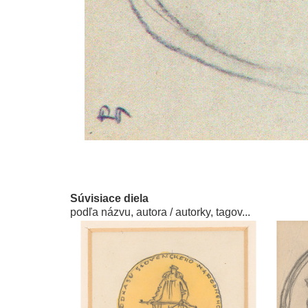
Súvisiace diela
podľa názvu, autora / autorky, tagov...