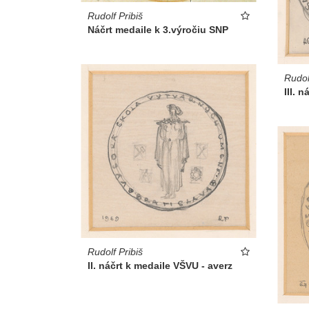
Rudolf Pribiš
Náčrt medaile k 3.výročiu SNP
Rudol
III. 
Rudolf Pribiš
II. náčrt k medaile VŠVU - averz