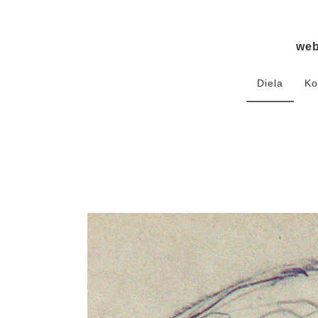
we
Diela
Ko