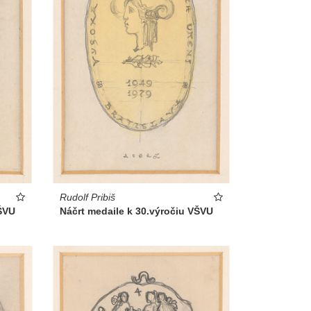
Rudolf Pribiš
VŠVU
Náčrt medaile k 30.výročiu VŠVU