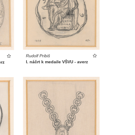
Rudolf Pribiš
I. náčrt k medaile VŠVU - averz
erz