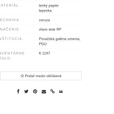
ATERIÁL:
tenký papier
lepenka
ECHNIKA:
ceruza
NAČENIE:
vľavo dole RP
NŠTITÚCIA:
Považská galéria umenia,
PGU
NVENTÁRNE
K 1197
ÍSLO:
Pridať medzi obľúbené