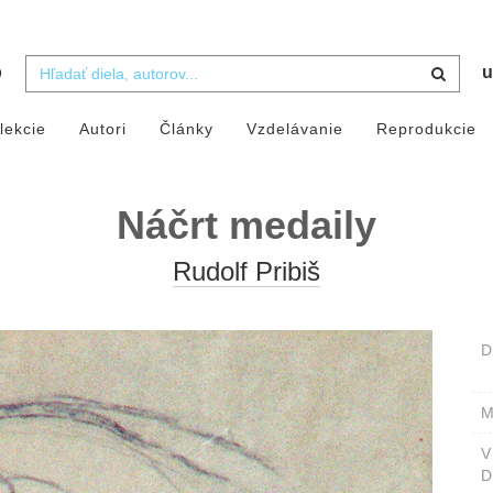
b
u
lekcie
Autori
Články
Vzdelávanie
Reprodukcie
Náčrt medaily
Rudolf Pribiš
D
M
D