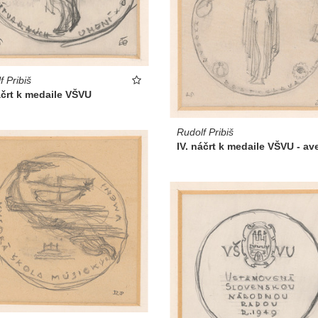
f Pribiš
náčrt k medaile VŠVU
Rudolf Pribiš
IV. náčrt k medaile VŠVU - av