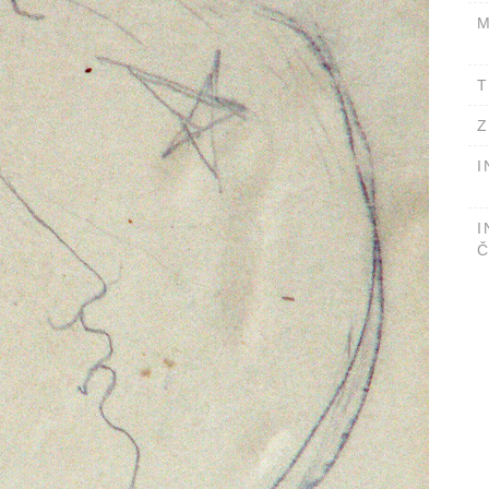
M
T
Z
I
I
Č