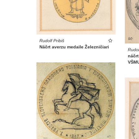
Rudolf Pribiš
Náčrt averzu medaile Železničiari
Rudol
náčrt
VŠM