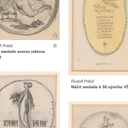
f Pribiš
 medaile averzu rektora
U
Rudolf Pribiš
Náčrt medaile k 30.výročiu 