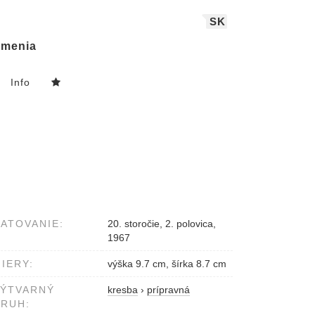
SK
menia
Info
ATOVANIE:
20. storočie, 2. polovica,
1967
IERY:
výška 9.7 cm, šírka 8.7 cm
VÝTVARNÝ
kresba
›
prípravná
RUH: