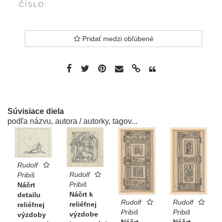
ČÍSLO:
Pridať medzi obľúbené
Súvisiace diela
podľa názvu, autora / autorky, tagov...
Rudolf
Rudolf
Pribiš
Pribiš
Náčrt
Náčrt k
detailu
Rudolf
Rudolf
reliéfnej
reliéfnej
Pribiš
Pribiš
výzdobe
výzdoby
Náčrt
Náčrt