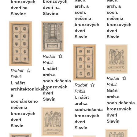
bronzových
bronzových
arch. a
arch. a
dverí na
dverí na
soch.
soch.
Slavíne
Slavíne
riešenia
riešenia
bronzových
bronzových
dverí
dverí
Slavín
Slavín
Rudolf
Pribiš
I. náčrt
Rudolf
arch.a
Pribiš
Rudolf
soch.riešenia
I. náčrt
Pribiš
Rudolf
bronzových
architektonického
Náčrt
Pribiš
dverí
a
arch.a
I. náčrt
Slavín
sochárskeho
soch.riešenia
arch.a
riešenia
bronzových
soch.riešenia
bronzových
dverí
bronzových
dverí
Slavín
dverí
Slavín
Slavín