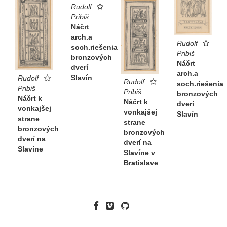
Rudolf
Pribiš
Náčrt
arch.a
Rudolf
soch.riešenia
Pribiš
bronzových
Náčrt
dverí
arch.a
Slavín
Rudolf
Rudolf
soch.riešenia
Pribiš
Pribiš
bronzových
Náčrt k
Náčrt k
dverí
vonkajšej
vonkajšej
Slavín
strane
strane
bronzových
bronzových
dverí na
dverí na
Slavíne
Slavíne v
Bratislave