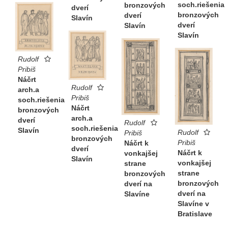
soch.riešenia
bronzových
dverí
bronzových
dverí
Slavín
dverí
Slavín
Slavín
Rudolf
Pribiš
Náčrt
Rudolf
arch.a
Pribiš
soch.riešenia
Náčrt
bronzových
arch.a
dverí
Rudolf
soch.riešenia
Slavín
Rudolf
Pribiš
bronzových
Pribiš
Náčrt k
dverí
Náčrt k
vonkajšej
Slavín
vonkajšej
strane
strane
bronzových
bronzových
dverí na
dverí na
Slavíne
Slavíne v
Bratislave