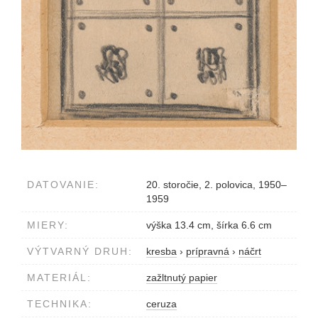
DATOVANIE:
20. storočie, 2. polovica, 1950–
1959
MIERY:
výška 13.4 cm, šírka 6.6 cm
VÝTVARNÝ DRUH:
kresba
›
prípravná
›
náčrt
MATERIÁL:
zažltnutý papier
TECHNIKA:
ceruza