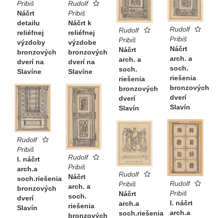
Rudolf
Pribiš
Pribiš
Náčrt
Náčrt k
detailu
Rudolf
Rudolf
reliéfnej
reliéfnej
Pribiš
Pribiš
výzdobe
výzdoby
Náčrt
Náčrt
bronzových
bronzových
arch. a
arch. a
dverí na
dverí na
soch.
soch.
Slavíne
Slavíne
riešenia
riešenia
bronzových
bronzových
dverí
dverí
Slavín
Slavín
Rudolf
Pribiš
Rudolf
I. náčrt
Pribiš
arch.a
Rudolf
Náčrt
soch.riešenia
Rudolf
Pribiš
arch. a
bronzových
Pribiš
Náčrt
soch.
dverí
I. náčrt
arch.a
riešenia
Slavín
arch.a
soch.riešenia
bronzových