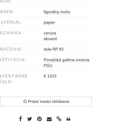
RUH:
ÁNER:
figurálny motív
ATERIÁL:
papier
ECHNIKA:
ceruza
akvarel
NAČENIE:
dole RP 82
NŠTITÚCIA:
Považská galéria umenia,
PGU
NVENTÁRNE
K 1315
ÍSLO:
Pridať medzi obľúbené