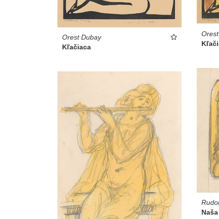
Ores
Orest Dubay
Kľač
Kľačiaca
Rudol
Naša