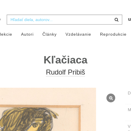
b
u
lekcie
Autori
Články
Vzdelávanie
Reprodukcie
Kľačiaca
Rudolf Pribiš
D
M