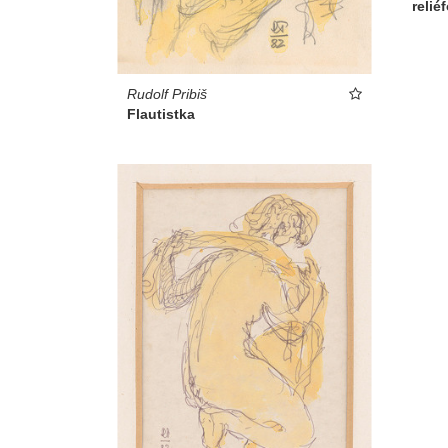
relié
Rudolf Pribiš
Flautistka