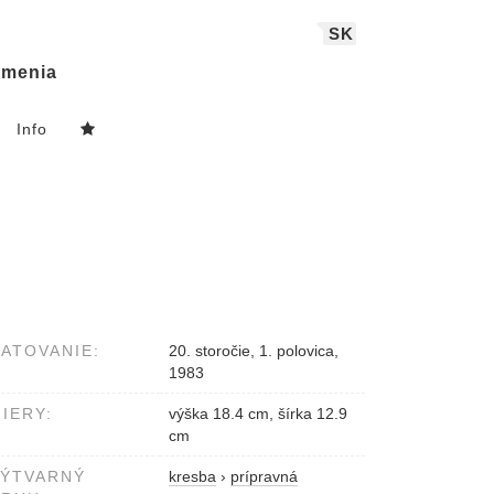
SK
menia
Info
ATOVANIE:
20. storočie, 1. polovica,
1983
IERY:
výška 18.4 cm, šírka 12.9
cm
VÝTVARNÝ
kresba
›
prípravná