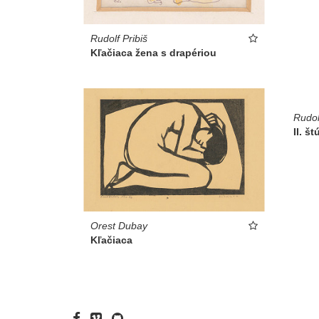
Rudolf Pribiš
Kľačiaca žena s drapériou
Rudol
II. š
Orest Dubay
Kľačiaca