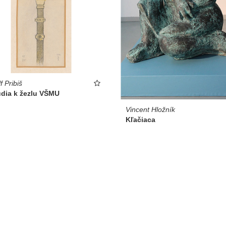
f Pribiš
túdia k žezlu VŠMU
Vincent Hložník
Kľačiaca