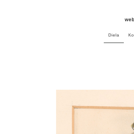
we
Diela
Ko