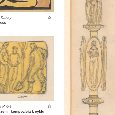
t Dubay
iaca
f Pribiš
 zem - kompozícia k cyklu