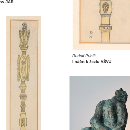
fov JAR
Rudolf Pribiš
I.náčrt k žezlu VŠVU