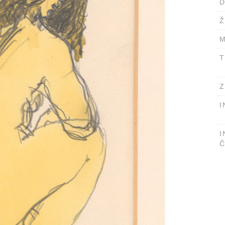
D
Ž
M
T
Z
I
I
Č