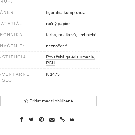
RUH:
ÁNER:
figurálna kompozícia
ATERIÁL:
ručný papier
ECHNIKA:
farba, razítková, technická
NAČENIE:
neznačené
NŠTITÚCIA:
Považská galéria umenia,
PGU
NVENTÁRNE
K 1473
ÍSLO:
Pridať medzi obľúbené