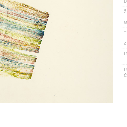
D
Ž
M
T
Z
I
I
Č