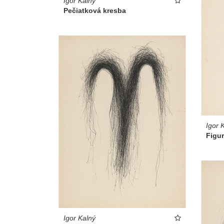
Igor Kalný
Pečiatková kresba
Igor 
Figur
Igor Kalný