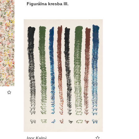
Figurálna kresba III.
Igor Kalný