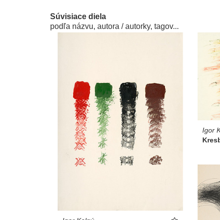
Súvisiace diela
podľa názvu, autora / autorky, tagov...
Igor 
Kres