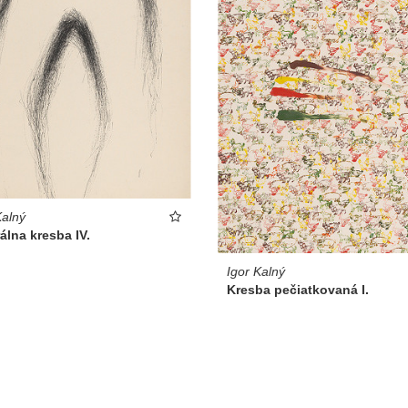
Kalný
álna kresba IV.
Igor Kalný
Kresba pečiatkovaná I.