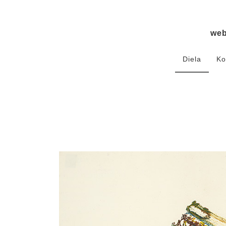
we
Diela
Ko