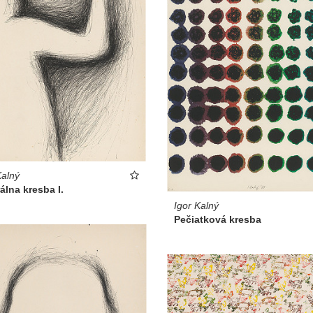
Kalný
álna kresba I.
Igor Kalný
Pečiatková kresba