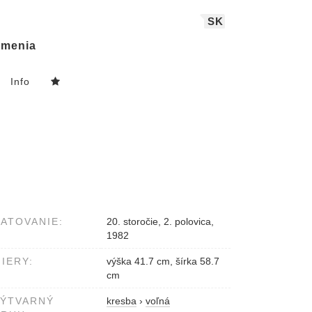
SK
menia
Info
ATOVANIE:
20. storočie, 2. polovica,
1982
IERY:
výška 41.7 cm, šírka 58.7
cm
VÝTVARNÝ
kresba
›
voľná