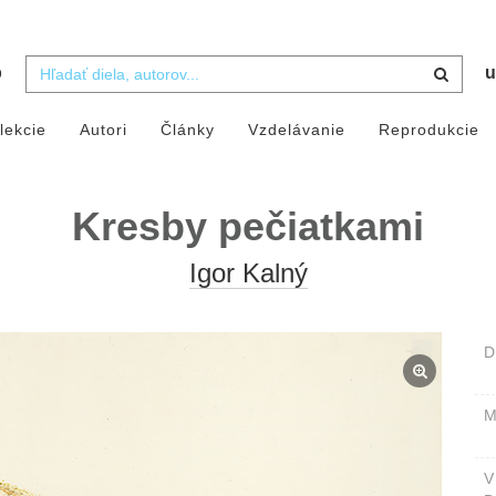
b
u
lekcie
Autori
Články
Vzdelávanie
Reprodukcie
Kresby pečiatkami
Igor Kalný
D
M