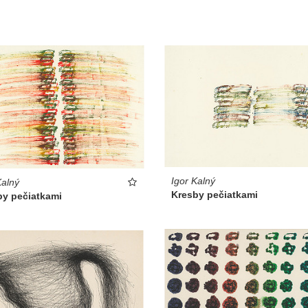
Igor Kalný
Kalný
Kresby pečiatkami
by pečiatkami