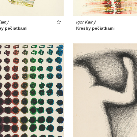
Kalný
Igor Kalný
by pečiatkami
Kresby pečiatkami