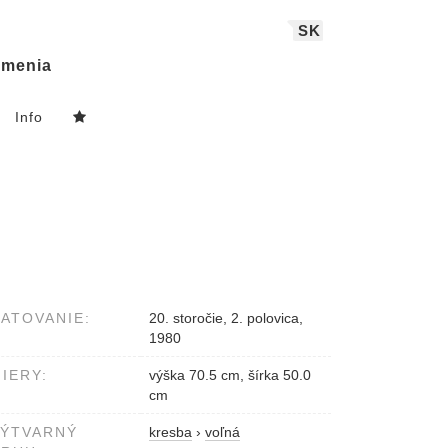
SK
menia
Info
ATOVANIE:
20. storočie, 2. polovica,
1980
IERY:
výška 70.5 cm, šírka 50.0
cm
VÝTVARNÝ
kresba
›
voľná