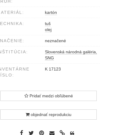
RUH:
ATERIÁL:
kartón
ECHNIKA:
tuš
olej
NAČENIE:
neznačené
NŠTITÚCIA:
Slovenská národná galéria,
SNG
NVENTÁRNE
K 17123
ÍSLO:
Pridať medzi obľúbené
objednať reprodukciu