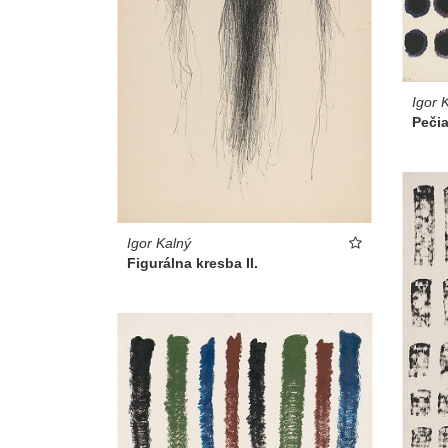
Igor 
Peči
Igor Kalný
Figurálna kresba II.