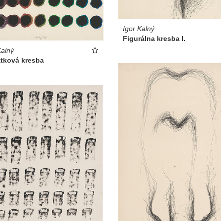
Igor Kalný
Figurálna kresba I.
Kalný
atková kresba