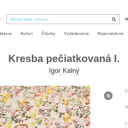
b
u
lekcie
Autori
Články
Vzdelávanie
Reprodukcie
Kresba pečiatkovaná I.
Igor Kalný
D
M