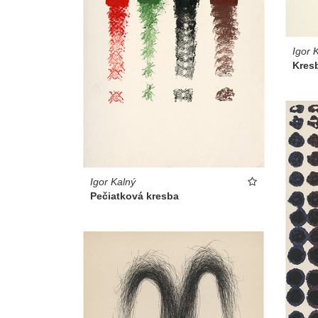
Igor 
Kres
Igor Kalný
Pečiatková kresba