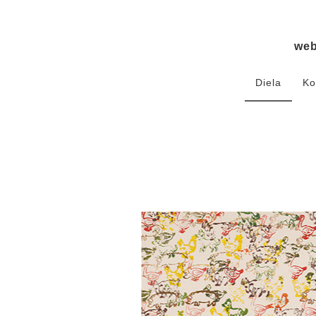
we
Diela
Ko