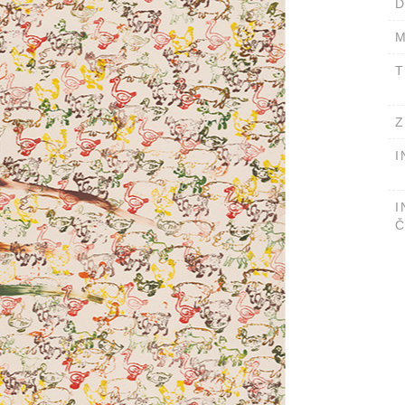
D
M
T
Z
I
I
Č