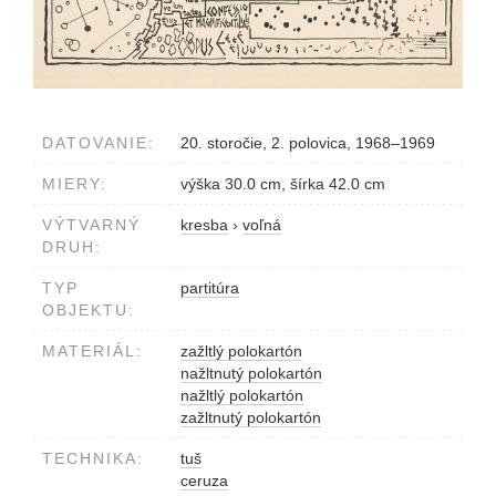
DATOVANIE:
20. storočie, 2. polovica, 1968–1969
MIERY:
výška 30.0 cm, šírka 42.0 cm
VÝTVARNÝ
kresba
›
voľná
DRUH:
TYP
partitúra
OBJEKTU:
MATERIÁL:
zažltlý polokartón
nažltnutý polokartón
nažltlý polokartón
zažltnutý polokartón
TECHNIKA:
tuš
ceruza