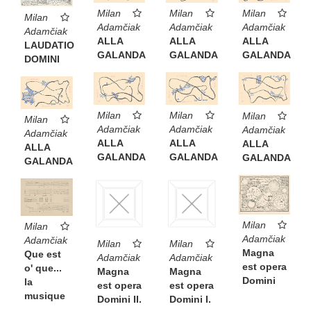
Milan
Milan
Milan
Milan
Adamčiak
Adamčiak
Adamčiak
Adamčiak
ALLA
ALLA
ALLA
LAUDATIO
GALANDA
GALANDA
GALANDA
DOMINI
Milan
Milan
Milan
Milan
Adamčiak
Adamčiak
Adamčiak
Adamčiak
ALLA
ALLA
ALLA
ALLA
GALANDA
GALANDA
GALANDA
GALANDA
Milan
Milan
Adamčiak
Adamčiak
Milan
Milan
Magna
Que est
Adamčiak
Adamčiak
est opera
o' que...
Magna
Magna
Domini
la
est opera
est opera
musique
Domini I.
Domini II.