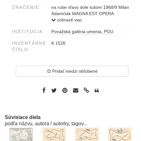
ZNAČENIE:
na rube vľavo dole tušom 1968/9 Milan
Adamčiak MAGNA EST OPERA
DOMINI per voci e strumenti foglio I
zobraziť viac
Confitebor
INŠTITÚCIA:
Považská galéria umenia, PGU
INVENTÁRNE
K 1526
ČÍSLO:
Pridať medzi obľúbené
Súvisiace diela
podľa názvu, autora / autorky, tagov...