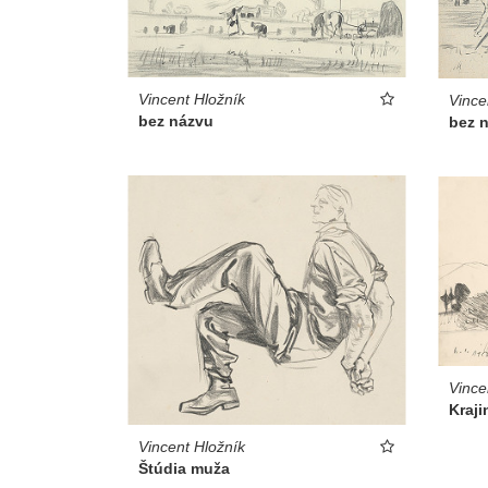
Vincent Hložník
Vince
bez názvu
bez 
Vince
Kraji
Vincent Hložník
Štúdia muža