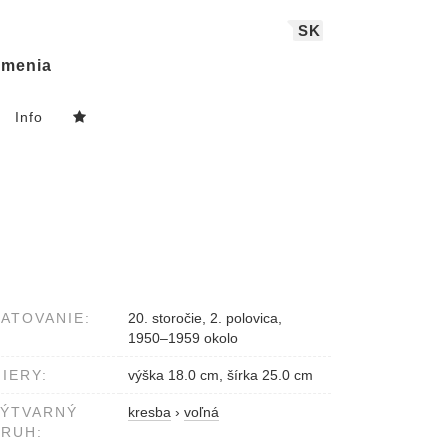
SK
menia
Info
ATOVANIE:
20. storočie, 2. polovica,
1950–1959 okolo
IERY:
výška 18.0 cm, šírka 25.0 cm
VÝTVARNÝ
kresba
›
voľná
RUH: