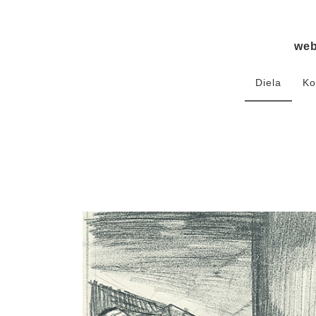
we
Diela
Ko