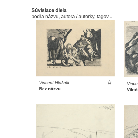
Súvisiace diela
podľa názvu, autora / autorky, tagov...
Vincent Hložník
Vince
Bez názvu
Viktó