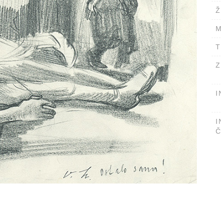
Ž
M
T
Z
I
I
Č