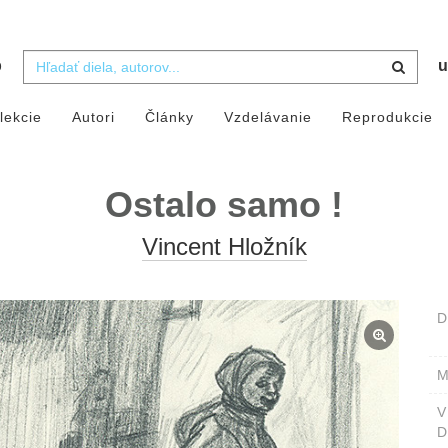
b
u
lekcie
Autori
Články
Vzdelávanie
Reprodukcie
Ostalo samo !
Vincent Hložník
D
M
D