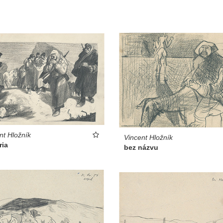
nt Hložník
Vincent Hložník
ria
bez názvu