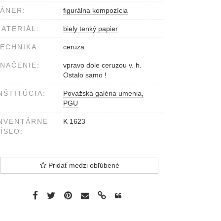
ÁNER:
figurálna kompozícia
ATERIÁL:
biely tenký papier
ECHNIKA:
ceruza
NAČENIE:
vpravo dole ceruzou v. h.
Ostalo samo !
NŠTITÚCIA:
Považská galéria umenia,
PGU
NVENTÁRNE
K 1623
ÍSLO:
Pridať medzi obľúbené