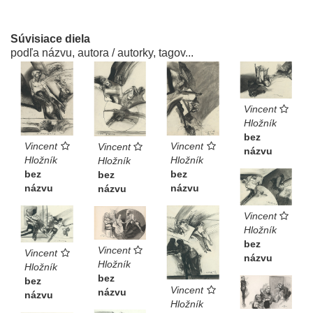
Súvisiace diela
podľa názvu, autora / autorky, tagov...
Vincent
Hložník
bez
Vincent
Vincent
Vincent
názvu
Hložník
Hložník
Hložník
bez
bez
bez
názvu
názvu
názvu
Vincent
Hložník
bez
Vincent
Vincent
názvu
Hložník
Hložník
bez
bez
Vincent
názvu
názvu
Hložník