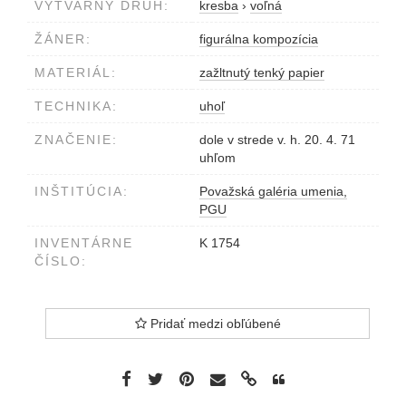
VÝTVARNÝ DRUH:
kresba
›
voľná
ŽÁNER:
figurálna kompozícia
MATERIÁL:
zažltnutý tenký papier
TECHNIKA:
uhoľ
ZNAČENIE:
dole v strede v. h. 20. 4. 71
uhľom
INŠTITÚCIA:
Považská galéria umenia,
PGU
INVENTÁRNE
K 1754
ČÍSLO:
Pridať medzi obľúbené