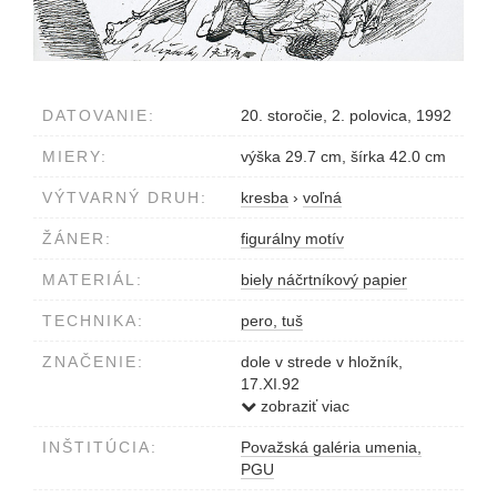
DATOVANIE:
20. storočie, 2. polovica, 1992
MIERY:
výška 29.7 cm, šírka 42.0 cm
VÝTVARNÝ DRUH:
kresba
›
voľná
ŽÁNER:
figurálny motív
MATERIÁL:
biely náčrtníkový papier
TECHNIKA:
pero, tuš
ZNAČENIE:
dole v strede v hložník,
17.XI.92
tušom
zobraziť viac
null0001000058
INŠTITÚCIA:
Považská galéria umenia,
PGU