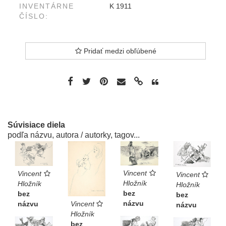
INVENTÁRNE
K 1911
ČÍSLO:
Pridať medzi obľúbené
Súvisiace diela
podľa názvu, autora / autorky, tagov...
Vincent
Vincent
Vincent
Hložník
Hložník
Hložník
bez
bez
bez
názvu
názvu
Vincent
názvu
Hložník
bez