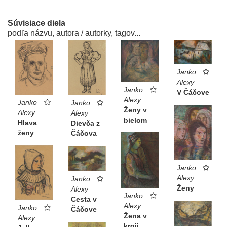
Súvisiace diela
podľa názvu, autora / autorky, tagov...
Janko
Alexy
Janko
V Čáčove
Alexy
Janko
Janko
Ženy v
Alexy
Alexy
bielom
Hlava
Dievča z
ženy
Čáčova
Janko
Alexy
Janko
Ženy
Alexy
Janko
Cesta v
Alexy
Janko
Čáčove
Žena v
Alexy
kroji