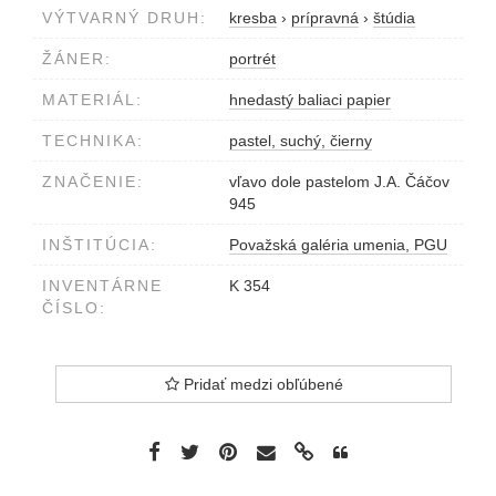
VÝTVARNÝ DRUH:
kresba
›
prípravná
›
štúdia
ŽÁNER:
portrét
MATERIÁL:
hnedastý baliaci papier
TECHNIKA:
pastel, suchý, čierny
ZNAČENIE:
vľavo dole pastelom J.A. Čáčov
945
INŠTITÚCIA:
Považská galéria umenia, PGU
INVENTÁRNE
K 354
ČÍSLO:
Pridať medzi obľúbené