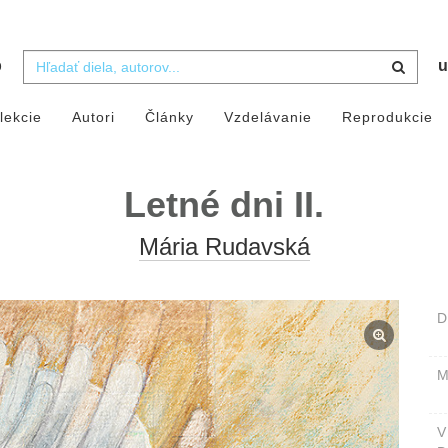
b
u
lekcie
Autori
Články
Vzdelávanie
Reprodukcie
Letné dni II.
Mária Rudavská
D
M