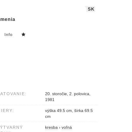
SK
menia
Info
ATOVANIE:
20. storočie, 2. polovica,
1981
IERY:
výška 49.5 cm, šírka 69.5
cm
VÝTVARNÝ
kresba
›
voľná