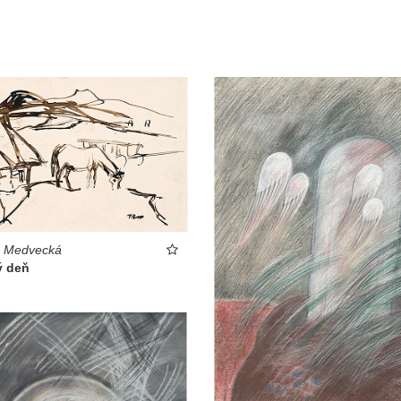
a Medvecká
ý deň