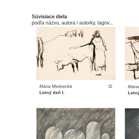
Súvisiace diela
podľa názvu, autora / autorky, tagov...
Mária Medvecká
Mári
Letný deň I.
Letn