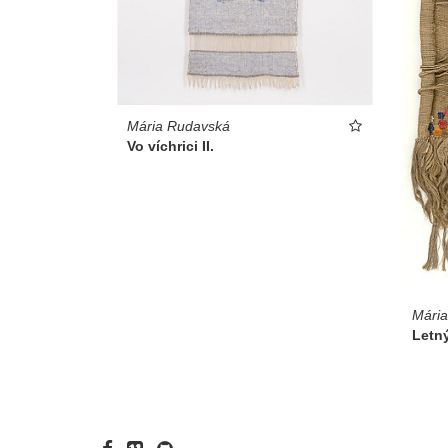
Mária Rudavská
Vo víchrici II.
Mári
Letn