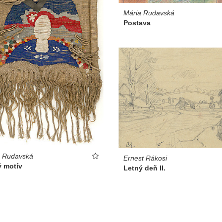
Mária Rudavská
Postava
a Rudavská
Ernest Rákosi
ý motív
Letný deň II.