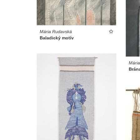
Mária Rudavská
Baladický motív
Mári
Brán