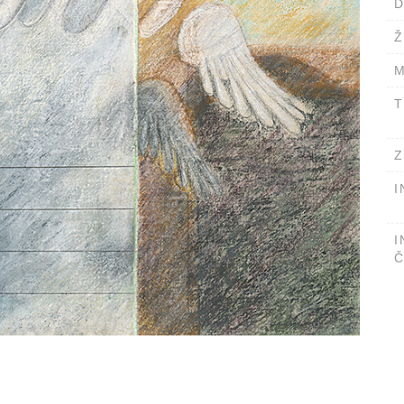
D
Ž
M
T
Z
I
I
Č