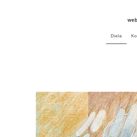
we
Diela
Ko