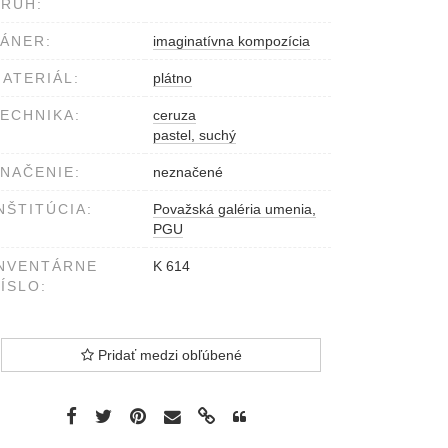
RUH:
ÁNER:
imaginatívna kompozícia
ATERIÁL:
plátno
ECHNIKA:
ceruza
pastel, suchý
NAČENIE:
neznačené
NŠTITÚCIA:
Považská galéria umenia,
PGU
NVENTÁRNE
K 614
ÍSLO:
Pridať medzi obľúbené