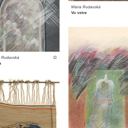
Mária Rudavská
Vo vetre
a Rudavská
a