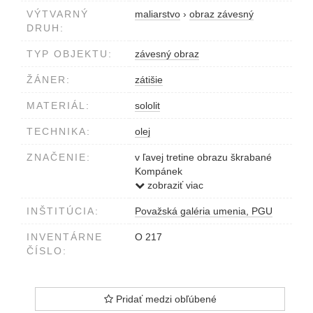
VÝTVARNÝ
maliarstvo
›
obraz závesný
DRUH:
TYP OBJEKTU:
závesný obraz
ŽÁNER:
zátišie
MATERIÁL:
sololit
TECHNIKA:
olej
ZNAČENIE:
v ľavej tretine obrazu škrabané
Kompánek
v pravej tretine škrabané 1980
zobraziť viac
INŠTITÚCIA:
Považská galéria umenia, PGU
INVENTÁRNE
O 217
ČÍSLO:
Pridať medzi obľúbené