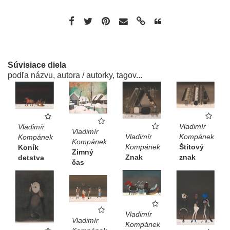
Súvisiace diela
podľa názvu, autora / autorky, tagov...
Vladimír
Vladimír
Vladimír
Vladimír
Kompánek
Kompánek
Kompánek
Kompánek
Štítový
Koník
Zimný
Znak
znak
detstva
čas
Vladimír
Vladimír
Kompánek