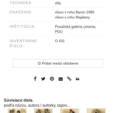
TECHNIKA:
olej
ZNAČENIE:
vľavo v rohu Barón 1980
vľavo v rohu Majálesy
INŠTITÚCIA:
Považská galéria umenia,
PGU
INVENTÁRNE
O 431
ČÍSLO:
Pridať medzi obľúbené
Súvisiace diela
podľa názvu, autora / autorky, tagov...