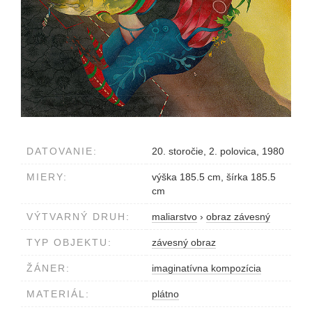
DATOVANIE:
20. storočie, 2. polovica, 1980
MIERY:
výška 185.5 cm, šírka 185.5
cm
VÝTVARNÝ DRUH:
maliarstvo
›
obraz závesný
TYP OBJEKTU:
závesný obraz
ŽÁNER:
imaginatívna kompozícia
MATERIÁL:
plátno