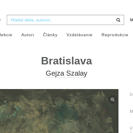
b
u
lekcie
Autori
Články
Vzdelávanie
Reprodukcie
Bratislava
Gejza Szalay
D
M