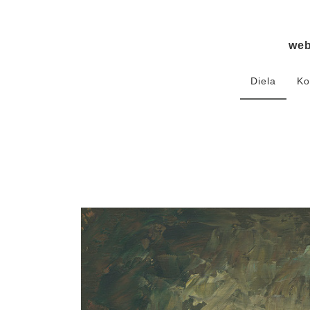
we
Diela
Ko