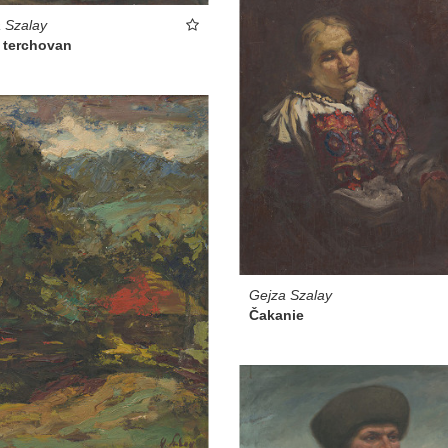
 Szalay
 terchovan
Gejza Szalay
Čakanie