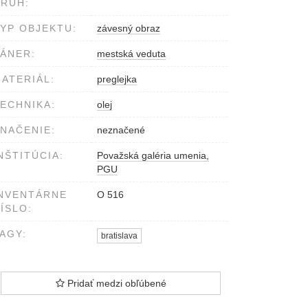
RUH:
YP OBJEKTU:
závesný obraz
ÁNER:
mestská veduta
ATERIÁL:
preglejka
ECHNIKA:
olej
NAČENIE:
neznačené
NŠTITÚCIA:
Považská galéria umenia,
PGU
NVENTÁRNE
O 516
ÍSLO:
AGY:
bratislava
Pridať medzi obľúbené