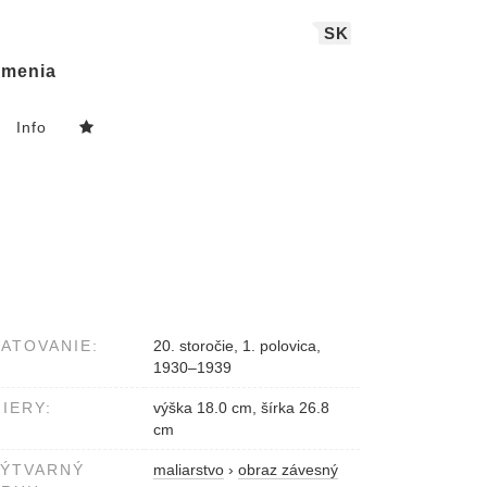
SK
menia
Info
ATOVANIE:
20. storočie, 1. polovica,
1930–1939
IERY:
výška 18.0 cm, šírka 26.8
cm
VÝTVARNÝ
maliarstvo
›
obraz závesný