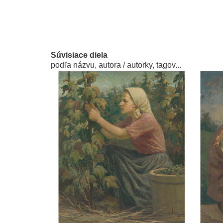
Súvisiace diela
podľa názvu, autora / autorky, tagov...