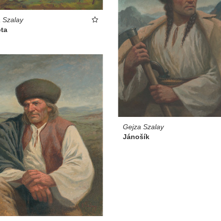
 Szalay
ta
Gejza Szalay
Jánošík