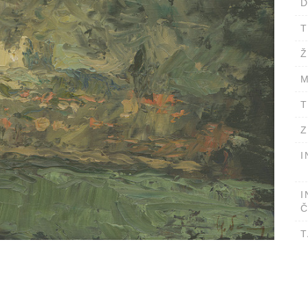
D
T
Ž
M
T
Z
I
I
Č
T