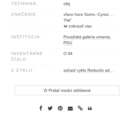
TECHNIKA:
olej
ZNAČENIE:
vľavo hore Somn.-Cynici ...
'Päť'
vpravo Barón 1974-75 Žilina
zobraziť viac
INŠTITÚCIA:
Považská galéria umenia,
PGU
INVENTÁRNE
O 94
ČÍSLO:
Z CYKLU:
súčasť cyklu Reductio ad...
Pridať medzi obľúbené