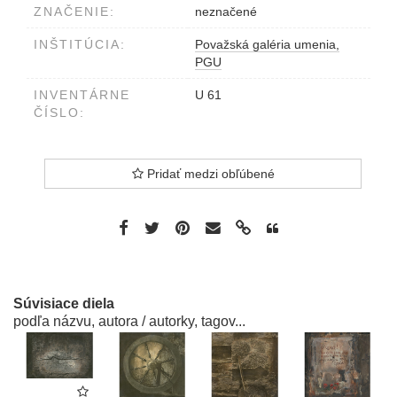
ZNAČENIE:
neznačené
INŠTITÚCIA:
Považská galéria umenia,
PGU
INVENTÁRNE
U 61
ČÍSLO:
Pridať medzi obľúbené
Súvisiace diela
podľa názvu, autora / autorky, tagov...