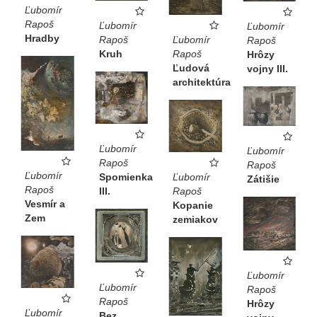
Ľubomír
Rapoš
Ľubomír
Ľubomír
Hradby
Ľubomír
Rapoš
Rapoš
Rapoš
Kruh
Hrôzy
Ľudová
vojny III.
architektúra
Ľubomír
Ľubomír
Rapoš
Rapoš
Ľubomír
Spomienka
Ľubomír
Zátišie
Rapoš
III.
Rapoš
Vesmír a
Kopanie
Zem
zemiakov
Ľubomír
Ľubomír
Rapoš
Rapoš
Hrôzy
Ľubomír
Bez