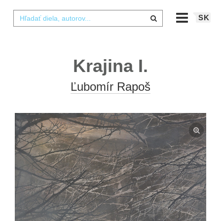
SK
Krajina I.
Ľubomír Rapoš