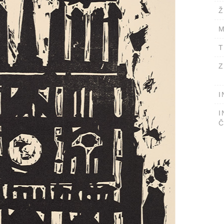
Ž
M
T
Z
I
I
Č