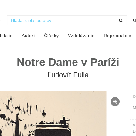
b
u
lekcie
Autori
Články
Vzdelávanie
Reprodukcie
Notre Dame v Paríži
Ľudovít Fulla
D
M
D