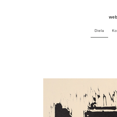
we
Diela
Ko