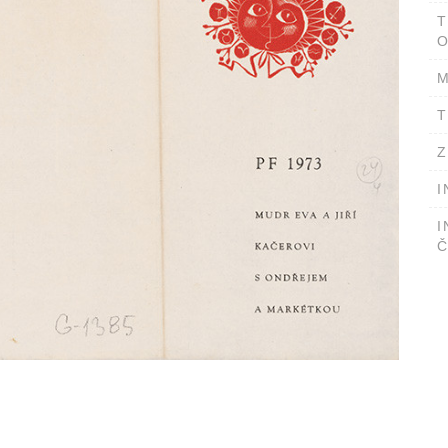
T
O
M
T
Z
I
I
Č