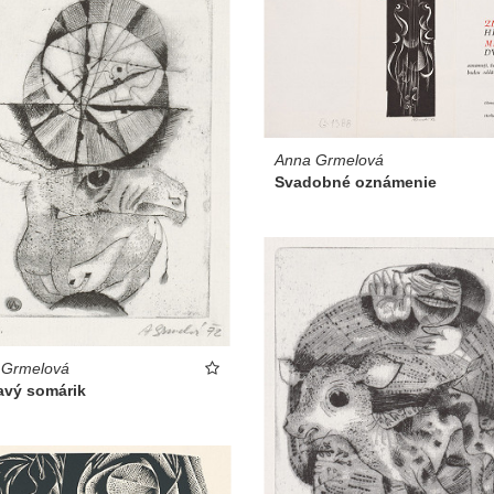
Anna Grmelová
Svadobné oznámenie
 Grmelová
avý somárik