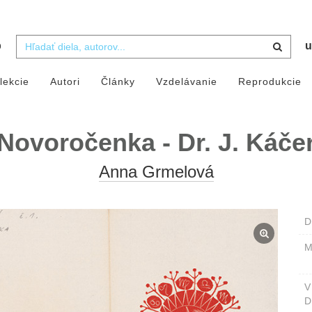
b
u
lekcie
Autori
Články
Vzdelávanie
Reprodukcie
Novoročenka - Dr. J. Káče
Anna Grmelová
D
M
D