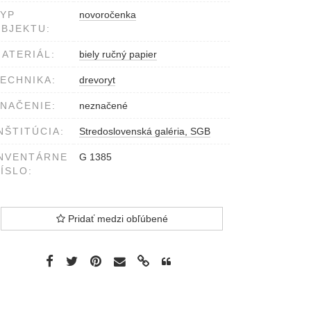
YP
novoročenka
BJEKTU:
ATERIÁL:
biely ručný papier
ECHNIKA:
drevoryt
NAČENIE:
neznačené
NŠTITÚCIA:
Stredoslovenská galéria, SGB
NVENTÁRNE
G 1385
ÍSLO:
Pridať medzi obľúbené