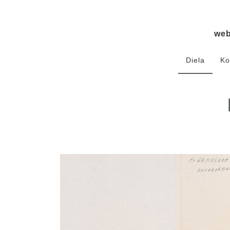
we
Diela
Ko