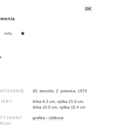
SK
menia
Info
r
ATOVANIE:
20. storočie, 2. polovica, 1973
IERY:
šírka 6.2 cm, výška 21.0 cm,
šírka 10.0 cm, výška 15.4 cm
VÝTVARNÝ
grafika
›
úžitková
RUH: