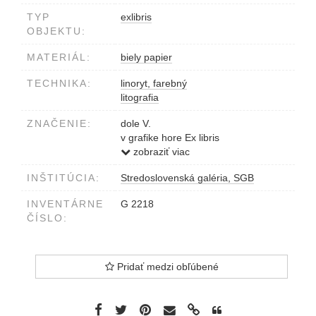
TYP
exlibris
OBJEKTU:
MATERIÁL:
biely papier
TECHNIKA:
linoryt, farebný
litografia
ZNAČENIE:
dole V.
v grafike hore Ex libris
vpravo dole J Vitáček
zobraziť viac
INŠTITÚCIA:
Stredoslovenská galéria, SGB
INVENTÁRNE
G 2218
ČÍSLO:
Pridať medzi obľúbené