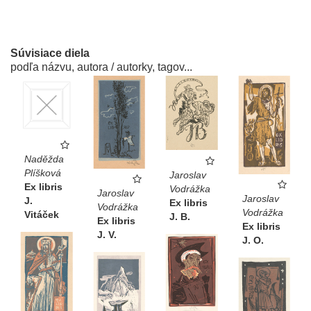
Súvisiace diela
podľa názvu, autora / autorky, tagov...
Naděžda
Plíšková
Jaroslav
Ex libris
Vodrážka
Jaroslav
Jaroslav
J.
Ex libris
Vodrážka
Vodrážka
Vitáček
J. B.
Ex libris
Ex libris
J. V.
J. O.