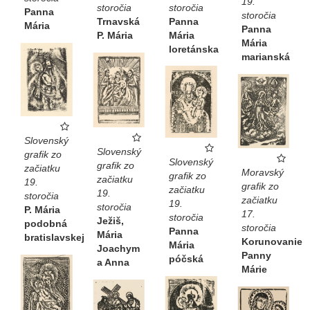
19.
storočia
storočia
Panna
storočia
Panna
Trnavská
Mária
Panna
Mária
P. Mária
Mária
loretánska
marianská
Slovenský
Slovenský
grafik zo
Slovenský
grafik zo
začiatku
Moravský
grafik zo
začiatku
19.
grafik zo
začiatku
19.
storočia
začiatku
19.
storočia
P. Mária
17.
storočia
Ježiš,
podobná
storočia
Panna
Mária
bratislavskej
Korunovanie
Mária
Joachym
Panny
póčská
a Anna
Márie