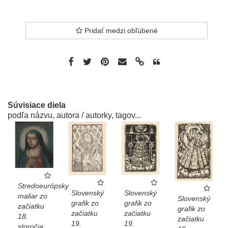
Pridať medzi obľúbené
Súvisiace diela
podľa názvu, autora / autorky, tagov...
Stredoeurópsky
Slovenský
Slovenský
maliar zo
Slovenský
grafik zo
grafik zo
začiatku
grafik zo
začiatku
začiatku
18.
začiatku
19.
19.
storočia