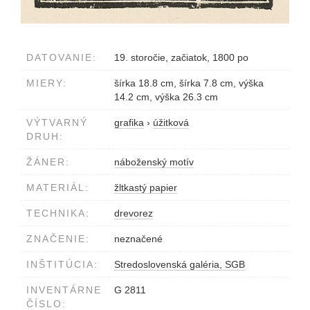
DATOVANIE:
19. storočie, začiatok, 1800 po
MIERY:
šírka 18.8 cm, šírka 7.8 cm, výška
14.2 cm, výška 26.3 cm
VÝTVARNÝ
grafika
›
úžitková
DRUH:
ŽÁNER:
náboženský motív
MATERIÁL:
žltkastý papier
TECHNIKA:
drevorez
ZNAČENIE:
neznačené
INŠTITÚCIA:
Stredoslovenská galéria, SGB
INVENTÁRNE
G 2811
ČÍSLO: