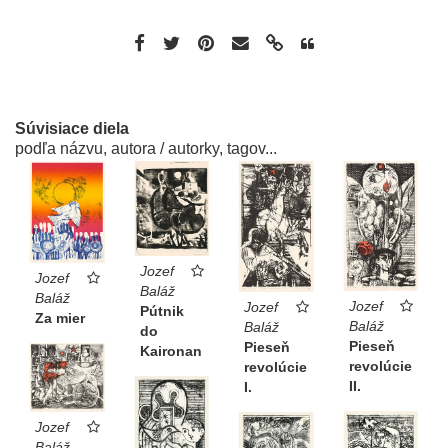
Súvisiace diela
podľa názvu, autora / autorky, tagov...
Jozef
Jozef
Baláž
Baláž
Jozef
Jozef
Pútnik
Za mier
Baláž
Baláž
do
Pieseň
Pieseň
Kaironan
revolúcie
revolúcie
II.
I.
Jozef
Baláž