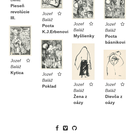
Pieseň
revolúcie
Jozef
III.
Baláž
Jozef
Jozef
Pocta
Baláž
Baláž
K.J.Erbenovi
Myšlienky
Pocta
básnikovi
Jozef
Baláž
Kytica
Jozef
Baláž
Jozef
Jozef
Poklad
Baláž
Baláž
Dievča z
Žena z
oázy
oázy