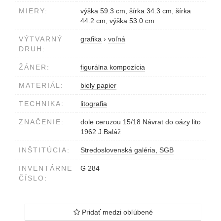
MIERY:
výška 59.3 cm, šírka 34.3 cm, šírka
44.2 cm, výška 53.0 cm
VÝTVARNÝ
grafika
›
voľná
DRUH:
ŽÁNER:
figurálna kompozícia
MATERIÁL:
biely papier
TECHNIKA:
litografia
ZNAČENIE:
dole ceruzou 15/18 Návrat do oázy lito
1962 J.Baláž
INŠTITÚCIA:
Stredoslovenská galéria, SGB
INVENTÁRNE
G 284
ČÍSLO:
Pridať medzi obľúbené