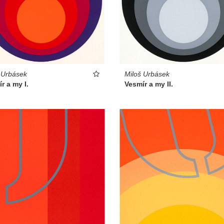
 Urbásek
Miloš Urbásek
r a my I.
Vesmír a my II.