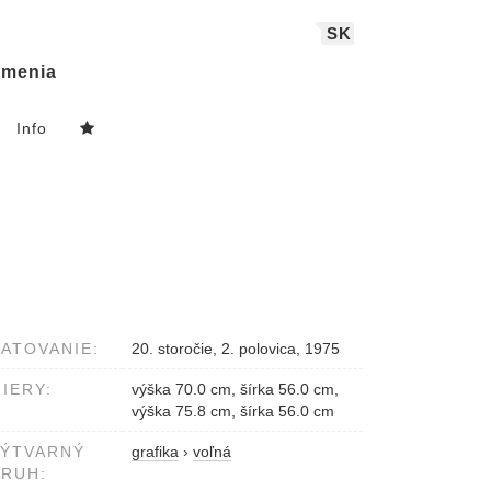
SK
menia
Info
ATOVANIE:
20. storočie, 2. polovica, 1975
IERY:
výška 70.0 cm, šírka 56.0 cm,
výška 75.8 cm, šírka 56.0 cm
VÝTVARNÝ
grafika
›
voľná
RUH: