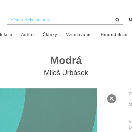
b
u
lekcie
Autori
Články
Vzdelávanie
Reprodukcie
Modrá
Miloš Urbásek
D
M
D