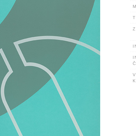
M
T
Z
I
I
Č
V
K