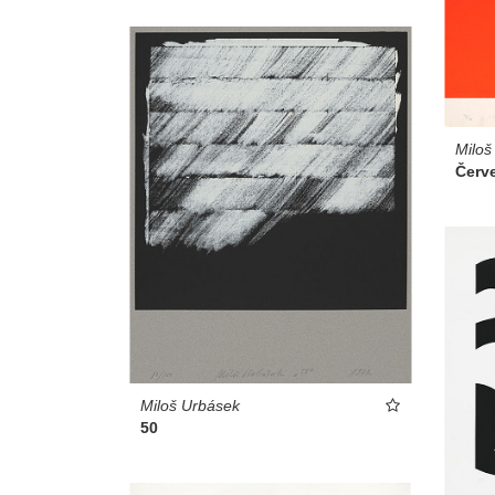
Miloš
Červ
Miloš Urbásek
50