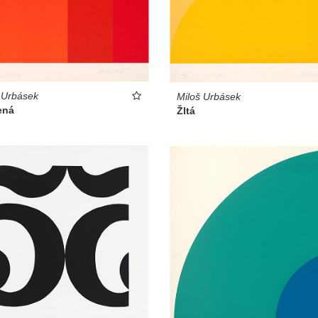
 Urbásek
Miloš Urbásek
ená
Žltá