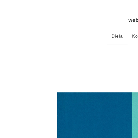
we
Diela
Ko