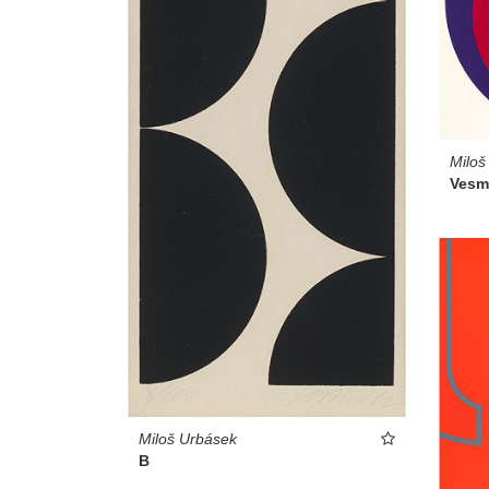
Miloš
Vesmí
Miloš Urbásek
B