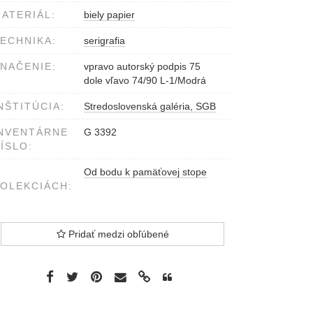
ATERIÁL:
biely papier
ECHNIKA:
serigrafia
NAČENIE:
vpravo autorský podpis 75
dole vľavo 74/90 L-1/Modrá
NŠTITÚCIA:
Stredoslovenská galéria, SGB
NVENTÁRNE
G 3392
ÍSLO:
Od bodu k pamäťovej stope
OLEKCIÁCH:
Pridať medzi obľúbené