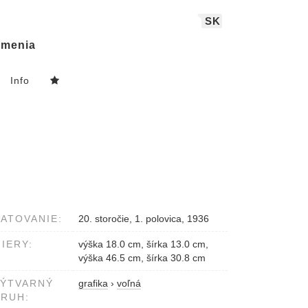
SK
menia
Info
ATOVANIE:
20. storočie, 1. polovica, 1936
IERY:
výška 18.0 cm, šírka 13.0 cm,
výška 46.5 cm, šírka 30.8 cm
VÝTVARNÝ
grafika
›
voľná
RUH: