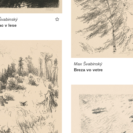
Švabinský
c v lese
Max Švabinský
Breza vo vetre