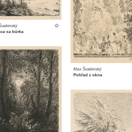
Švabinský
aca sa búrka
Max Švabinský
Pohľad z okna