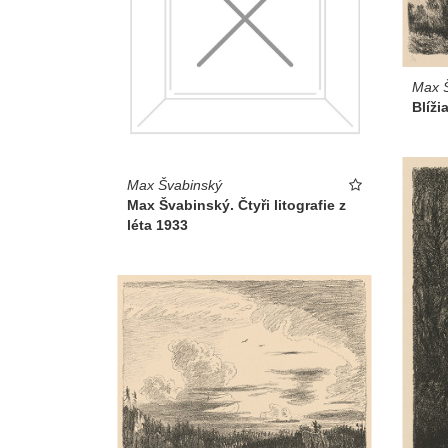
Max 
Blíži
Max Švabinský
Max Švabinský. Čtyři litografie z
léta 1933