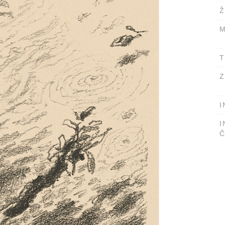
Ž
M
T
Z
I
I
Č