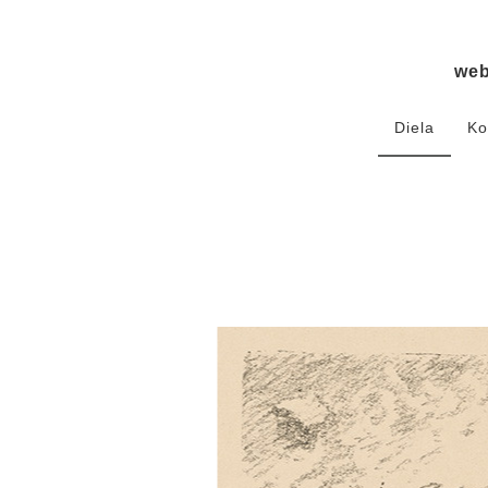
we
Diela
Ko