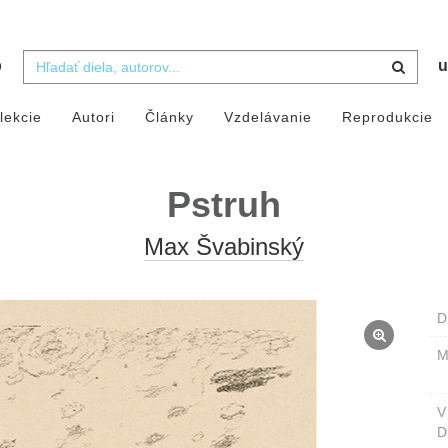
b
u
lekcie
Autori
Články
Vzdelávanie
Reprodukcie
Pstruh
Max Švabinský
D
M
D