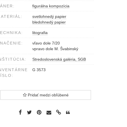
ÁNER:
figurálna kompozícia
ATERIÁL:
svetlohnedý papier
bledohnedý papier
ECHNIKA:
litografia
NAČENIE:
vľavo dole 7/20
vpravo dole M. Švabinský
NŠTITÚCIA:
Stredoslovenská galéria, SGB
NVENTÁRNE
G 3573
ÍSLO:
Pridať medzi obľúbené