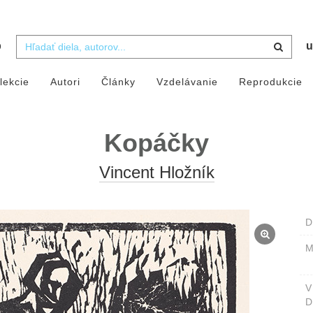
b
u
lekcie
Autori
Články
Vzdelávanie
Reprodukcie
Kopáčky
Vincent Hložník
D
M
D