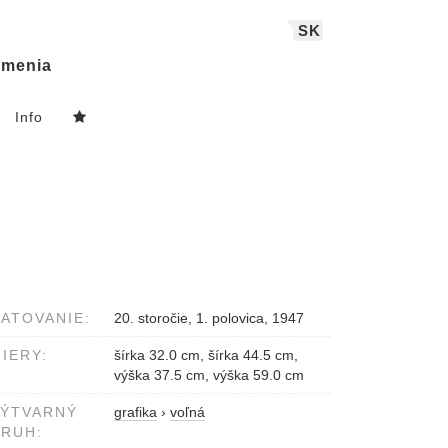
SK
menia
Info
ATOVANIE:
20. storočie, 1. polovica, 1947
IERY:
šírka 32.0 cm, šírka 44.5 cm,
výška 37.5 cm, výška 59.0 cm
VÝTVARNÝ
grafika
›
voľná
RUH: