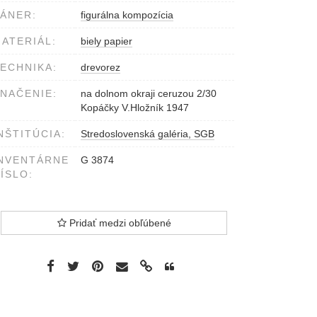
ÁNER:
figurálna kompozícia
ATERIÁL:
biely papier
ECHNIKA:
drevorez
NAČENIE:
na dolnom okraji ceruzou 2/30
Kopáčky V.Hložník 1947
NŠTITÚCIA:
Stredoslovenská galéria, SGB
NVENTÁRNE
G 3874
ÍSLO:
Pridať medzi obľúbené