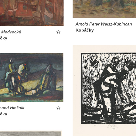
Arnold Peter Weisz-Kubínčan
Kopáčky
a Medvecká
čky
nand Hložník
čky