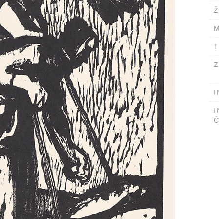
Ž
M
T
Z
I
I
Č