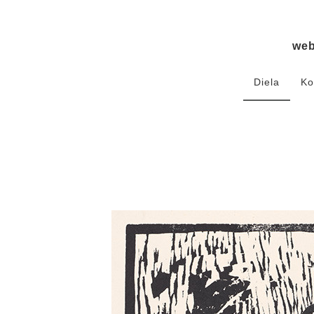
we
Diela
Ko