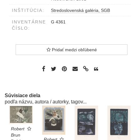
INŠTITÚCIA:
Stredoslovenská galéria, SGB
INVENTÁRNE
G 4361
ČÍSLO:
Pridať medzi obľúbené
Súvisiace diela
podľa názvu, autora / autorky, tagov...
Robert
Brun
Robert