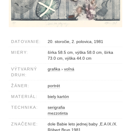
DATOVANIE:
20. storočie, 2. polovica, 1981
MIERY:
šírka 58.5 cm, výška 58.0 cm, šírka
73.0 cm, výška 44.0 cm
VÝTVARNÝ
grafika
›
voľná
DRUH:
ŽÁNER:
portrét
MATERIÁL:
biely kartón
TECHNIKA:
serigrafia
mezzotinta
ZNAČENIE:
dole Babie leto jednej baby ,E.A IX./X.
Róbert Brun 1981