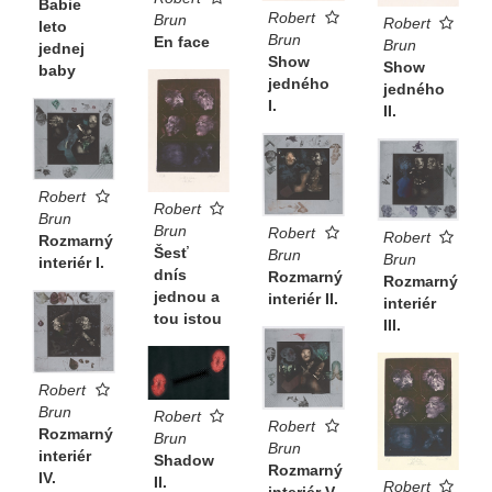
Babie
Robert
Brun
Robert
leto
Brun
En face
Brun
jednej
Show
Show
baby
jedného
jedného
I.
II.
Robert
Robert
Brun
Brun
Robert
Robert
Rozmarný
Šesť
Brun
Brun
interiér I.
dnís
Rozmarný
Rozmarný
jednou a
interiér II.
interiér
tou istou
III.
Robert
Brun
Robert
Robert
Rozmarný
Brun
Brun
interiér
Shadow
Rozmarný
IV.
II.
Robert