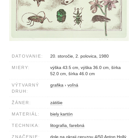
DATOVANIE:
20. storočie, 2. polovica, 1980
MIERY:
výška 43.5 cm, výška 36.0 cm, šírka
52.0 cm, šírka 46.0 cm
VÝTVARNÝ
grafika
›
voľná
DRUH:
ŽÁNER:
zátišie
MATERIÁL:
biely kartón
TECHNIKA:
litografia, farebná
ZNAČENIE:
dole na okraji ceruzou 4/50 Anton Hollý