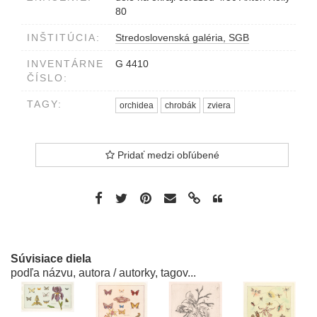
80
INŠTITÚCIA:
Stredoslovenská galéria, SGB
INVENTÁRNE
G 4410
ČÍSLO:
TAGY:
orchidea
chrobák
zviera
Pridať medzi obľúbené
Súvisiace diela
podľa názvu, autora / autorky, tagov...