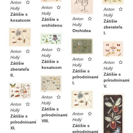
Anton
Anton
Hollý
Anton
Hollý
Zátišie s
Hollý
Anton
Zátišie s
kosatcom
Zátišie
Hollý
orchideou
zberateľa
Orchidea
I.
Anton
Anton
Hollý
Hollý
Anton
Zátišie s
Anton
Zátišie
Hollý
kosatcom
Hollý
zberateľa
Zátišie s
Zátišie s
II.
prírodninami
prírodninami
I.
V.
Anton
Hollý
Anton
Zátišie s
Hollý
Anton
prírodninami
Zátišie s
Hollý
VIII.
prírodninami
Zátišie s
XI.
prírodninami