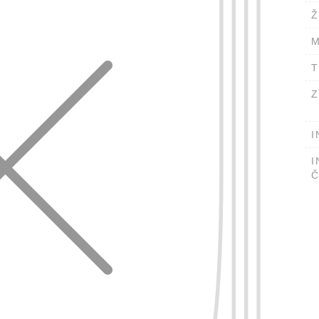
Ž
M
T
Z
I
I
Č