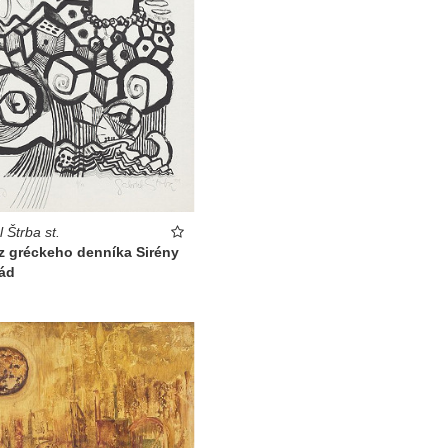
 Štrba st.
t z gréckeho denníka Sirény
ád