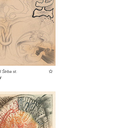
 Štrba st.
y