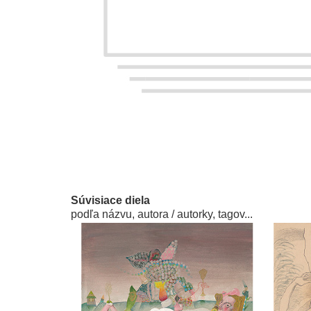
Súvisiace diela
podľa názvu, autora / autorky, tagov...