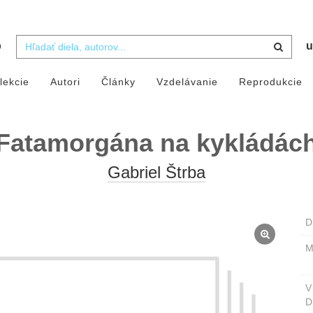
b
u
lekcie
Autori
Články
Vzdelávanie
Reprodukcie
Fatamorgána na kykládác
Gabriel Štrba
D
M
D