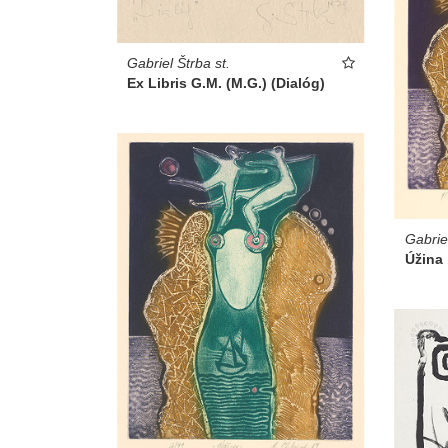
Gabriel Štrba st.
Ex Libris G.M. (M.G.) (Dialóg)
Gabrie
Úžina