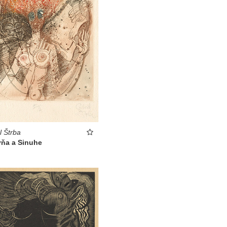
l Štrba
yňa a Sinuhe