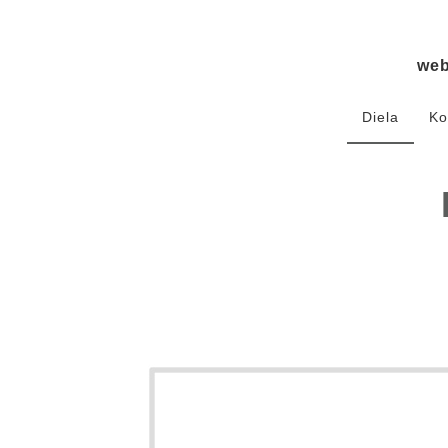
we
Diela
Ko