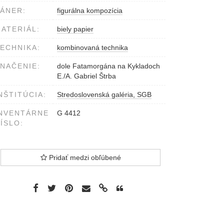
ÁNER:
figurálna kompozícia
ATERIÁL:
biely papier
ECHNIKA:
kombinovaná technika
NAČENIE:
dole Fatamorgána na Kykladoch
E./A. Gabriel Štrba
NŠTITÚCIA:
Stredoslovenská galéria, SGB
NVENTÁRNE
G 4412
ÍSLO:
Pridať medzi obľúbené