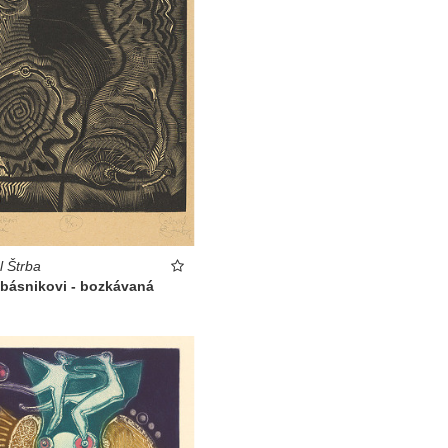
l Štrba
 básnikovi - bozkávaná