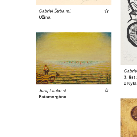
Gabriel Štrba ml.
Úžina
Gabriel
3. lis
z Kykl
Juraj Lauko st.
Fatamorgána