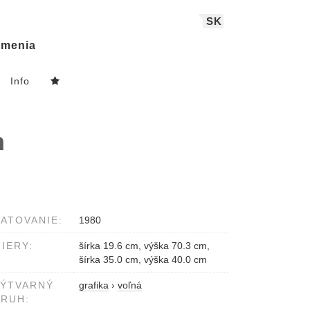
SK
menia
Info
h
ATOVANIE:
1980
IERY:
šírka 19.6 cm, výška 70.3 cm,
šírka 35.0 cm, výška 40.0 cm
VÝTVARNÝ
grafika
›
voľná
RUH: