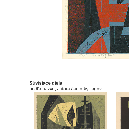
Súvisiace diela
podľa názvu, autora / autorky, tagov...