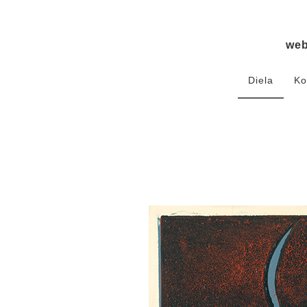
we
Diela
Ko