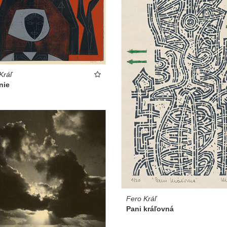
Kráľ
nie
Fero Kráľ
Pani kráľovná