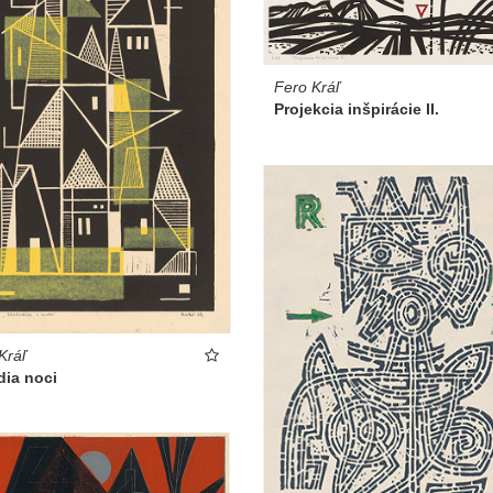
Fero Kráľ
Projekcia inšpirácie II.
Kráľ
dia noci