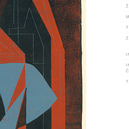
Ž
M
T
Z
I
I
Č
T