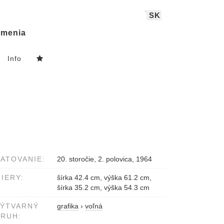
SK
menia
Info
ATOVANIE:
20. storočie, 2. polovica, 1964
IERY:
šírka 42.4 cm, výška 61.2 cm,
šírka 35.2 cm, výška 54.3 cm
VÝTVARNÝ
grafika
›
voľná
RUH: