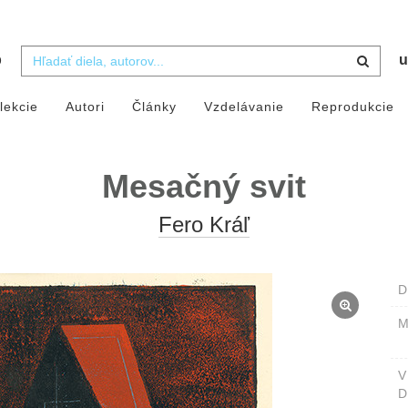
b
u
lekcie
Autori
Články
Vzdelávanie
Reprodukcie
Mesačný svit
Fero Kráľ
D
M
D