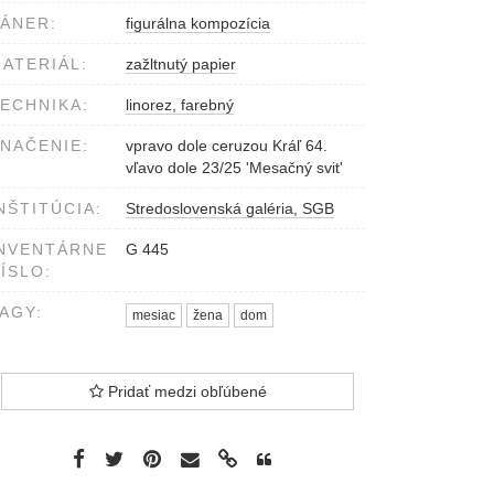
ÁNER:
figurálna kompozícia
ATERIÁL:
zažltnutý papier
ECHNIKA:
linorez, farebný
NAČENIE:
vpravo dole ceruzou Kráľ 64.
vľavo dole 23/25 'Mesačný svit'
NŠTITÚCIA:
Stredoslovenská galéria, SGB
NVENTÁRNE
G 445
ÍSLO:
AGY:
mesiac
žena
dom
Pridať medzi obľúbené