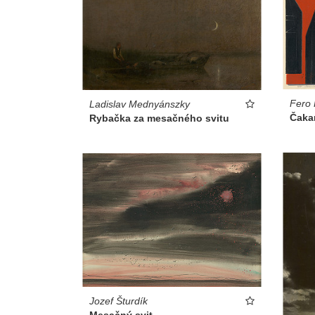
Fero 
Ladislav Mednyánszky
Čaka
Rybačka za mesačného svitu
Jozef Šturdík
Mesačný svit