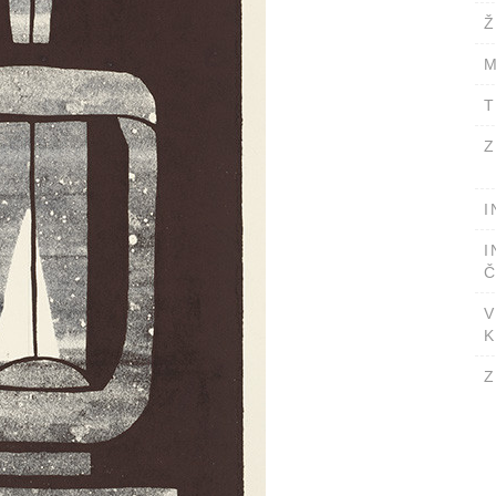
Ž
M
T
Z
I
I
Č
V
K
Z