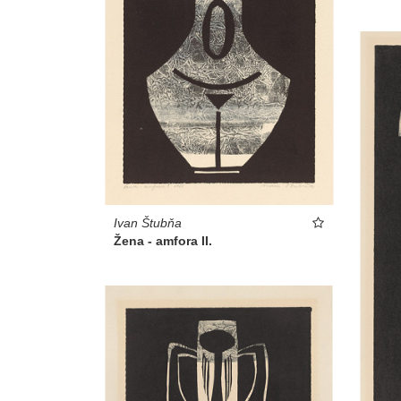
Ivan Štubňa
Žena - amfora II.