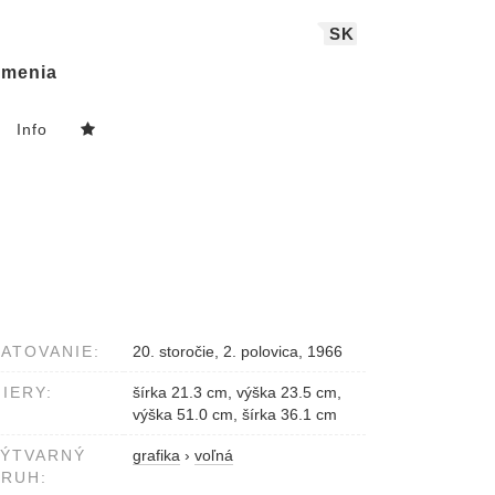
SK
menia
Info
ATOVANIE:
20. storočie, 2. polovica, 1966
IERY:
šírka 21.3 cm, výška 23.5 cm,
výška 51.0 cm, šírka 36.1 cm
VÝTVARNÝ
grafika
›
voľná
RUH: