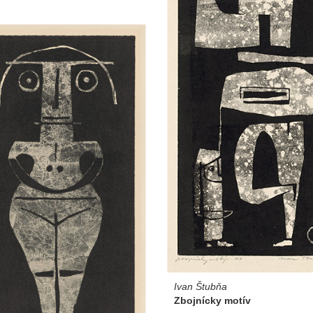
Ivan Štubňa
Zbojnícky motív