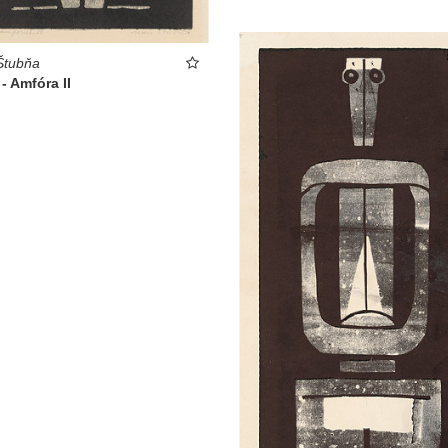
Štubňa
- Amfóra II