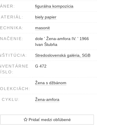
ÁNER:
figurálna kompozícia
ATERIÁL:
biely papier
ECHNIKA:
masonit
NAČENIE:
dole ' Žena-amfora IV. ' 1966
Ivan Štubňa
NŠTITÚCIA:
Stredoslovenská galéria, SGB
NVENTÁRNE
G 472
ÍSLO:
Žena s džbánom
OLEKCIÁCH:
 CYKLU:
Žena-amfora
Pridať medzi obľúbené