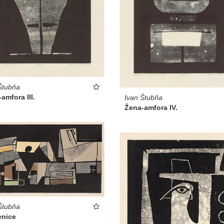
Štubňa
amfora III.
Ivan Štubňa
Žena-amfora IV.
Štubňa
enice