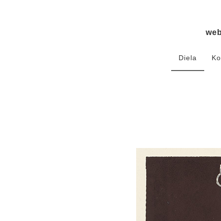
we
Diela
Ko