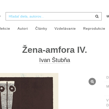
b
u
lekcie
Autori
Články
Vzdelávanie
Reprodukcie
Žena-amfora IV.
Ivan Štubňa
D
M
D