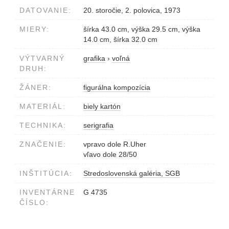
DATOVANIE:
20. storočie, 2. polovica, 1973
MIERY:
šírka 43.0 cm, výška 29.5 cm, výška
14.0 cm, šírka 32.0 cm
VÝTVARNÝ
grafika
›
voľná
DRUH:
ŽÁNER:
figurálna kompozícia
MATERIÁL:
biely kartón
TECHNIKA:
serigrafia
ZNAČENIE:
vpravo dole R.Uher
vľavo dole 28/50
INŠTITÚCIA:
Stredoslovenská galéria, SGB
INVENTÁRNE
G 4735
ČÍSLO: