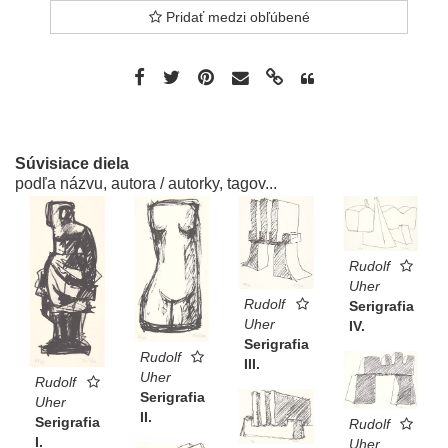
Pridať medzi obľúbené
Súvisiace diela
podľa názvu, autora / autorky, tagov...
Rudolf
Uher
Rudolf
Serigrafia
Uher
IV.
Serigrafia
Rudolf
III.
Uher
Rudolf
Serigrafia
Uher
II.
Serigrafia
Rudolf
I.
Uher