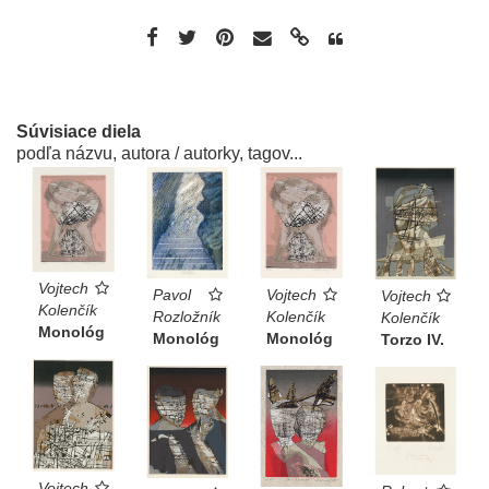
Súvisiace diela
podľa názvu, autora / autorky, tagov...
Vojtech
Pavol
Vojtech
Vojtech
Kolenčík
Rozložník
Kolenčík
Kolenčík
Monológ
Monológ
Monológ
Torzo IV.
Vojtech