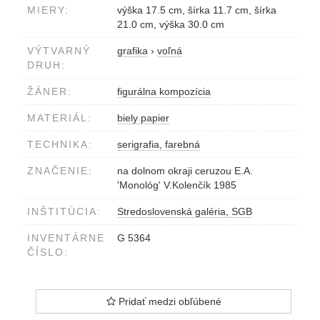
MIERY:
výška 17.5 cm, šírka 11.7 cm, šírka
21.0 cm, výška 30.0 cm
VÝTVARNÝ
grafika
›
voľná
DRUH:
ŽÁNER:
figurálna kompozícia
MATERIÁL:
biely papier
TECHNIKA:
serigrafia, farebná
ZNAČENIE:
na dolnom okraji ceruzou E.A.
'Monológ' V.Kolenčík 1985
INŠTITÚCIA:
Stredoslovenská galéria, SGB
INVENTÁRNE
G 5364
ČÍSLO:
Pridať medzi obľúbené