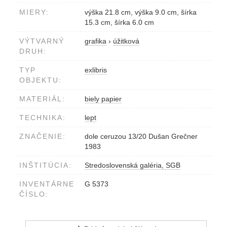
MIERY:
výška 21.8 cm, výška 9.0 cm, šírka
15.3 cm, šírka 6.0 cm
VÝTVARNÝ
grafika
›
úžitková
DRUH:
TYP
exlibris
OBJEKTU:
MATERIÁL:
biely papier
TECHNIKA:
lept
ZNAČENIE:
dole ceruzou 13/20 Dušan Grečner
1983
INŠTITÚCIA:
Stredoslovenská galéria, SGB
INVENTÁRNE
G 5373
ČÍSLO: