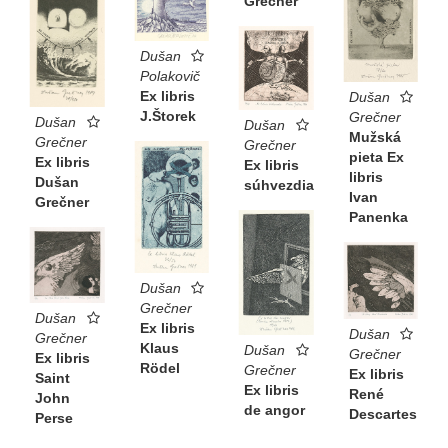
Grečner
Dušan
Polakovič
Ex libris
Dušan
J.Štorek
Grečner
Dušan
Dušan
Mužská
Grečner
Grečner
pieta Ex
Ex libris
Ex libris
libris
Dušan
súhvezdia
Ivan
Grečner
Panenka
Dušan
Grečner
Dušan
Ex libris
Dušan
Grečner
Klaus
Dušan
Grečner
Ex libris
Rödel
Grečner
Ex libris
Saint
Ex libris
René
John
de angor
Descartes
Perse