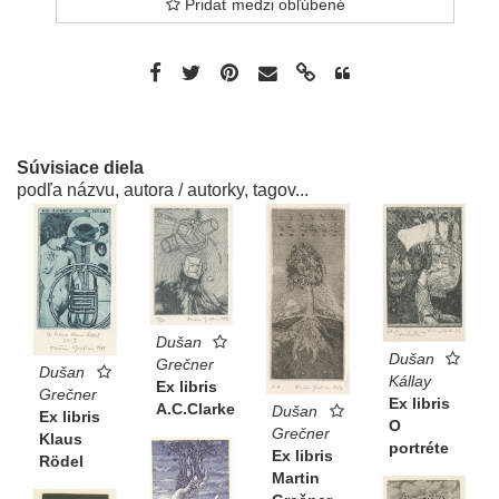
Pridať medzi obľúbené
Súvisiace diela
podľa názvu, autora / autorky, tagov...
Dušan
Dušan
Grečner
Dušan
Kállay
Ex libris
Grečner
Ex libris
A.C.Clarke
Dušan
Ex libris
O
Grečner
Klaus
portréte
Ex libris
Rödel
Martin