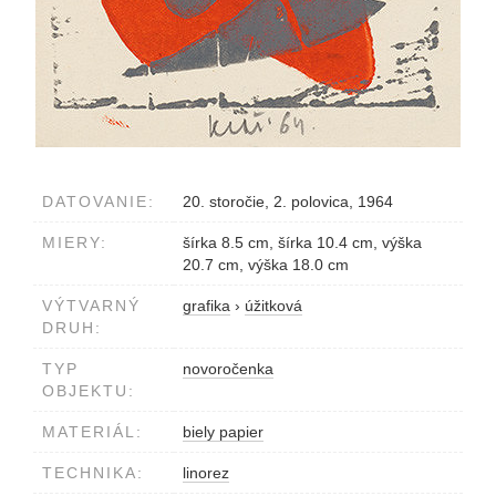
DATOVANIE:
20. storočie, 2. polovica, 1964
MIERY:
šírka 8.5 cm, šírka 10.4 cm, výška
20.7 cm, výška 18.0 cm
VÝTVARNÝ
grafika
›
úžitková
DRUH:
TYP
novoročenka
OBJEKTU:
MATERIÁL:
biely papier
TECHNIKA:
linorez