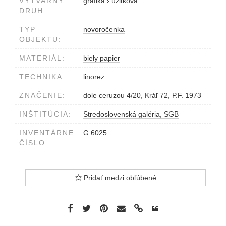
VÝTVARNÝ
grafika
›
úžitková
DRUH:
TYP
novoročenka
OBJEKTU:
MATERIÁL:
biely papier
TECHNIKA:
linorez
ZNAČENIE:
dole ceruzou 4/20, Kráľ 72, P.F. 1973
INŠTITÚCIA:
Stredoslovenská galéria, SGB
INVENTÁRNE
G 6025
ČÍSLO:
Pridať medzi obľúbené