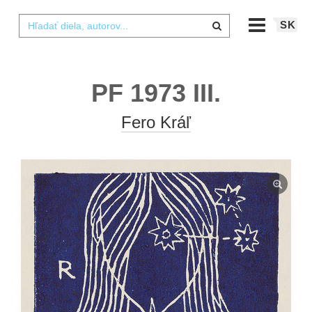
SK
PF 1973 III.
Fero Kráľ