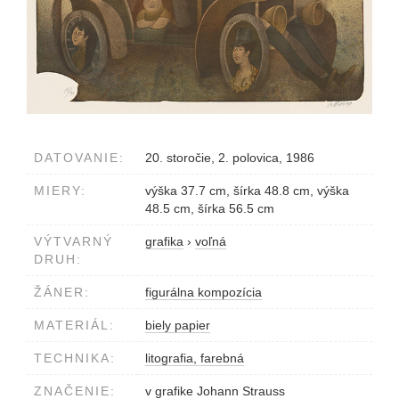
DATOVANIE:
20. storočie, 2. polovica, 1986
MIERY:
výška 37.7 cm, šírka 48.8 cm, výška
48.5 cm, šírka 56.5 cm
VÝTVARNÝ
grafika
›
voľná
DRUH:
ŽÁNER:
figurálna kompozícia
MATERIÁL:
biely papier
TECHNIKA:
litografia, farebná
ZNAČENIE:
v grafike Johann Strauss