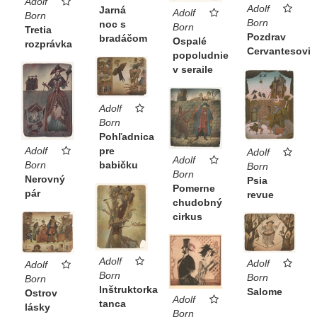
Adolf
Adolf
Jarná
Adolf
Born
Born
noc s
Born
Tretia
Pozdrav
bradáčom
Ospalé
rozprávka
Cervantesovi
popoludnie
v seraile
Adolf
Born
Pohľadnica
Adolf
pre
Adolf
Adolf
Born
babičku
Born
Born
Nerovný
Psia
Pomerne
pár
revue
chudobný
cirkus
Adolf
Adolf
Adolf
Born
Born
Born
Inštruktorka
Salome
Ostrov
Adolf
tanca
lásky
Born