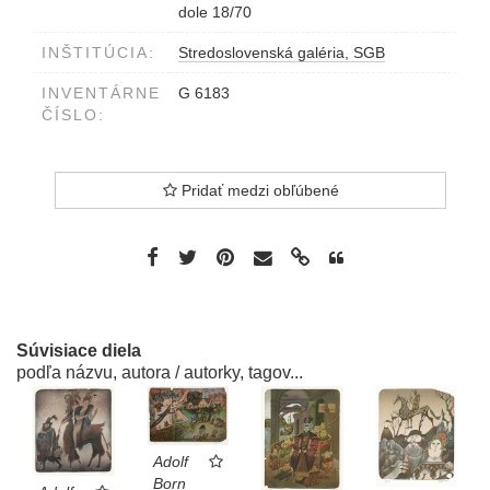
dole 18/70
INŠTITÚCIA:
Stredoslovenská galéria, SGB
INVENTÁRNE
G 6183
ČÍSLO:
Pridať medzi obľúbené
Súvisiace diela
podľa názvu, autora / autorky, tagov...
Adolf
Born