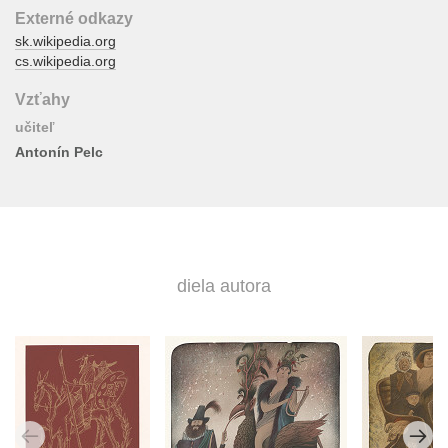
Externé odkazy
sk.wikipedia.org
cs.wikipedia.org
Vzťahy
učiteľ
Antonín Pelc
diela autora