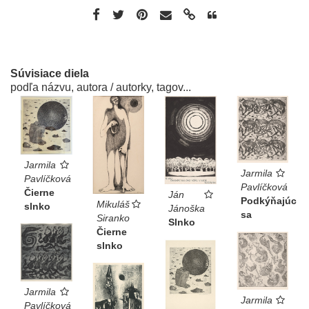
Súvisiace diela
podľa názvu, autora / autorky, tagov...
Jarmila
Jarmila
Pavlíčková
Pavlíčková
Čierne
Ján
Podkýňajúc
Mikuláš
slnko
Jánoška
sa
Siranko
Slnko
Čierne
slnko
Jarmila
Jarmila
Pavlíčková