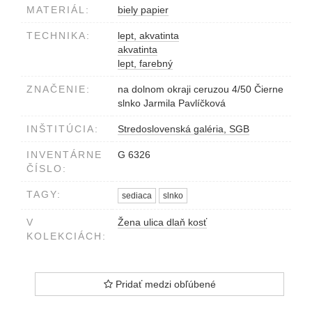
MATERIÁL:
biely papier
TECHNIKA:
lept, akvatinta
akvatinta
lept, farebný
ZNAČENIE:
na dolnom okraji ceruzou 4/50 Čierne
slnko Jarmila Pavlíčková
INŠTITÚCIA:
Stredoslovenská galéria, SGB
INVENTÁRNE
G 6326
ČÍSLO:
TAGY:
sediaca
slnko
V
Žena ulica dlaň kosť
KOLEKCIÁCH:
Pridať medzi obľúbené