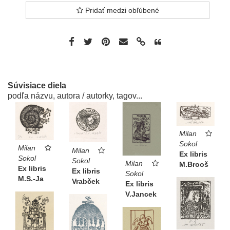
Pridať medzi obľúbené
Súvisiace diela
podľa názvu, autora / autorky, tagov...
Milan
Sokol
Milan
Milan
Ex libris
Sokol
Sokol
Milan
M.Brooš
Ex libris
Ex libris
Sokol
M.S.-Ja
Vrabček
Ex libris
V.Jancek