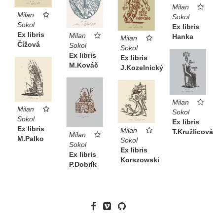
Milan
Milan
Sokol
Sokol
Ex libris
Ex libris
Milan
Hanka
Milan
Čížová
Sokol
Sokol
Ex libris
Ex libris
M.Kováč
J.Kozelnický
Milan
Milan
Sokol
Sokol
Ex libris
Ex libris
Milan
T.Kružlicová
Milan
M.Palko
Sokol
Sokol
Ex libris
Ex libris
Korszowski
P.Dobrík