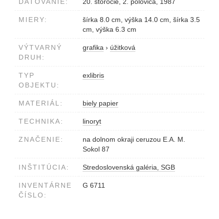
DATOVANIE:
20. storočie, 2. polovica, 1987
MIERY:
šírka 8.0 cm, výška 14.0 cm, šírka 3.5
cm, výška 6.3 cm
VÝTVARNÝ
grafika
›
úžitková
DRUH:
TYP
exlibris
OBJEKTU:
MATERIÁL:
biely papier
TECHNIKA:
linoryt
ZNAČENIE:
na dolnom okraji ceruzou E.A. M.
Sokol 87
INŠTITÚCIA:
Stredoslovenská galéria, SGB
INVENTÁRNE
G 6711
ČÍSLO: