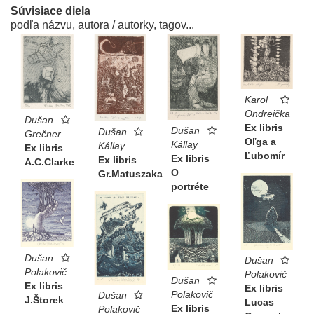
Súvisiace diela
podľa názvu, autora / autorky, tagov...
Karol
Ondreička
Dušan
Ex libris
Dušan
Dušan
Grečner
Oľga a
Kállay
Kállay
Ex libris
Ľubomír
Ex libris
Ex libris
A.C.Clarke
O
Gr.Matuszaka
portréte
Dušan
Dušan
Polakovič
Polakovič
Dušan
Ex libris
Ex libris
Polakovič
Dušan
J.Štorek
Lucas
Ex libris
Polakovič