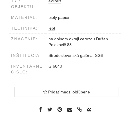
TYP
exlibris
OBJEKTU:
MATERIÁL:
biely papier
TECHNIKA:
lept
ZNAČENIE:
na dolnom okraji ceruzou Dušan
Polakovič 83
INŠTITÚCIA:
Stredoslovenská galéria, SGB
INVENTÁRNE
G 6840
ČÍSLO:
Pridať medzi obľúbené