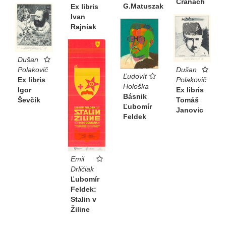
Cranach
G.Matuszak
Ex libris
Ivan
Rajniak
Dušan
Polakovič
Dušan
Ľudovít
Ex libris
Polakovič
Hološka
Igor
Ex libris
Básnik
Ševčík
Tomáš
Ľubomír
Janovic
Feldek
Emil
Drličiak
Ľubomír
Feldek:
Stalin v
Žiline