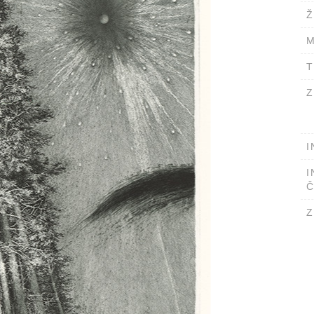
Ž
M
T
Z
I
I
Č
Z