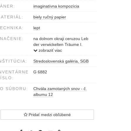
ÁNER:
imaginatívna kompozícia
ATERIÁL:
biely ručný papier
ECHNIKA:
lept
NAČENIE:
na dolnom okraji ceruzou Leb
der verwickelten Träume I.
A.Brunovský 1984
zobraziť viac
NŠTITÚCIA:
Stredoslovenská galéria, SGB
NVENTÁRNE
G 6882
ÍSLO:
O SÚBORU:
Chvála zamotaných snov - č.
albumu 12
Pridať medzi obľúbené