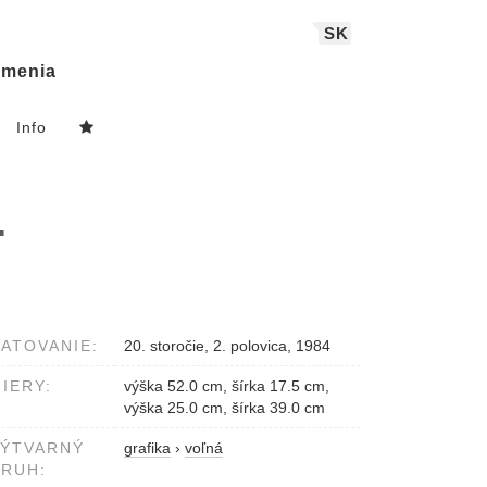
SK
menia
Info
.
ATOVANIE:
20. storočie, 2. polovica, 1984
IERY:
výška 52.0 cm, šírka 17.5 cm,
výška 25.0 cm, šírka 39.0 cm
VÝTVARNÝ
grafika
›
voľná
RUH: