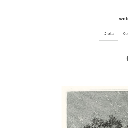
we
Diela
Ko