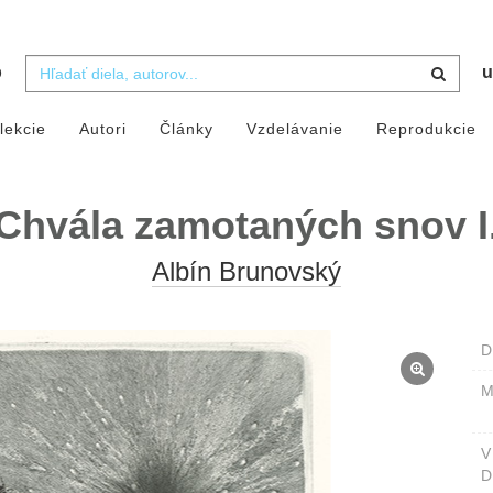
b
u
lekcie
Autori
Články
Vzdelávanie
Reprodukcie
Chvála zamotaných snov I
Albín Brunovský
D
M
D