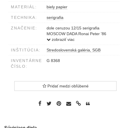
MATERIÁL:
biely papier
TECHNIKA:
serigrafia
ZNAČENIE:
dole ceruzou 12/15 serigrafia
MOSCOW DADA Ronai Peter '86
v grafike azbukou DA DA
zobraziť viac
INŠTITÚCIA:
Stredoslovenská galéria, SGB
INVENTÁRNE
G 8368
ČÍSLO:
Pridať medzi obľúbené
Súvisiace diela