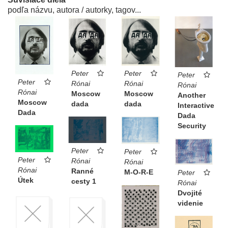
podľa názvu, autora / autorky, tagov...
Peter
Peter
Peter
Peter
Rónai
Rónai
Rónai
Rónai
Moscow
Moscow
Another
Moscow
dada
dada
Interactive
Dada
Dada
Security
Peter
Peter
Peter
Rónai
Rónai
Rónai
Ranné
M-O-R-E
Peter
Útek
cesty 1
Rónai
Dvojité
videnie