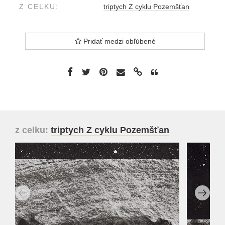
Z CELKU:
triptych Z cyklu Pozemšťan
Pridať medzi obľúbené
z celku:
triptych Z cyklu Pozemšťan