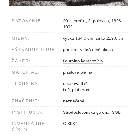
DATOVANIE:
20. storočie, 2. polovica, 1998–
1999
MIERY:
výška 134.0 cm, šírka 219.0 cm
VÝTVARNÝ DRUH:
grafika
›
voľná
›
inštalácia
ŽÁNER:
figurálna kompozícia
MATERIÁL:
plastová platňa
TECHNIKA:
ofsetová tlač
tlač, plotterom
ZNAČENIE:
neznačené
INŠTITÚCIA:
Stredoslovenská galéria, SGB
INVENTÁRNE
G 8937
ČÍSLO: