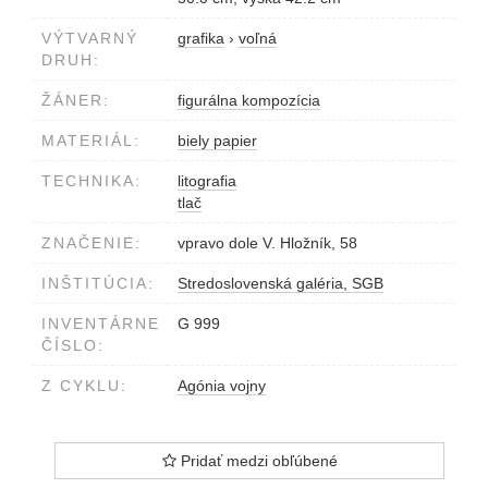
VÝTVARNÝ
grafika
›
voľná
DRUH:
ŽÁNER:
figurálna kompozícia
MATERIÁL:
biely papier
TECHNIKA:
litografia
tlač
ZNAČENIE:
vpravo dole V. Hložník, 58
INŠTITÚCIA:
Stredoslovenská galéria, SGB
INVENTÁRNE
G 999
ČÍSLO:
Z CYKLU:
Agónia vojny
Pridať medzi obľúbené