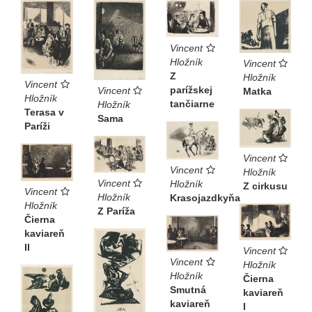
Vincent
Hložník
Vincent
Z
Hložník
Vincent
parížskej
Vincent
Matka
Hložník
tančiarne
Hložník
Terasa v
Sama
Paríži
Vincent
Vincent
Hložník
Vincent
Hložník
Z cirkusu
Vincent
Hložník
Krasojazdkyňa
Hložník
Z Paríža
Čierna
kaviareň
II
Vincent
Vincent
Hložník
Hložník
Čierna
Smutná
kaviareň
kaviareň
I