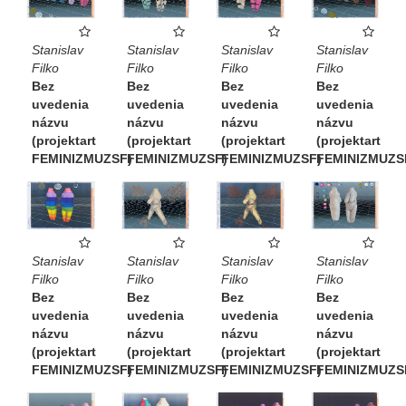
Stanislav
Stanislav
Stanislav
Stanislav
Filko
Filko
Filko
Filko
Bez
Bez
Bez
Bez
uvedenia
uvedenia
uvedenia
uvedenia
názvu
názvu
názvu
názvu
(projektart
(projektart
(projektart
(projektart
FEMINIZMUZSF)
FEMINIZMUZSF)
FEMINIZMUZSF)
FEMINIZMUZS
Stanislav
Stanislav
Stanislav
Stanislav
Filko
Filko
Filko
Filko
Bez
Bez
Bez
Bez
uvedenia
uvedenia
uvedenia
uvedenia
názvu
názvu
názvu
názvu
(projektart
(projektart
(projektart
(projektart
FEMINIZMUZSF)
FEMINIZMUZSF)
FEMINIZMUZSF)
FEMINIZMUZS