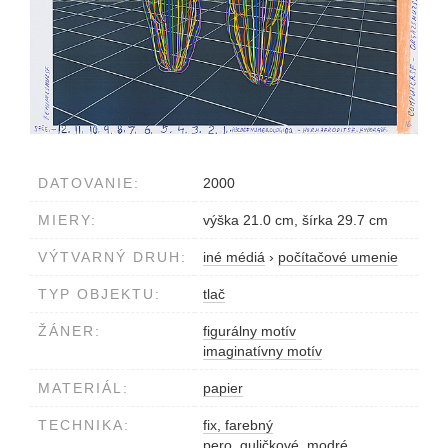
DATOVANIE:
2000
MIERY:
výška 21.0 cm, šírka 29.7 cm
VÝTVARNÝ DRUH:
iné médiá
›
počítačové umenie
TYP OBJEKTU:
tlač
ŽÁNER:
figurálny motív
imaginatívny motív
MATERIÁL:
papier
TECHNIKA:
fix, farebný
pero, guličkové, modré