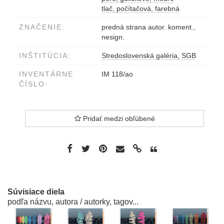
tlač, počítačová, farebná
ZNAČENIE:
predná strana autor. koment.,
nesign.
INŠTITÚCIA:
Stredoslovenská galéria, SGB
INVENTÁRNE
IM 118/ao
ČÍSLO:
Pridať medzi obľúbené
Súvisiace diela
podľa názvu, autora / autorky, tagov...