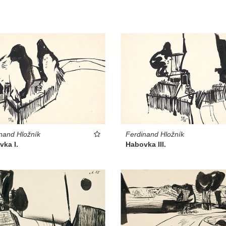
nand Hložník
Ferdinand Hložník
ka I.
Habovka III.