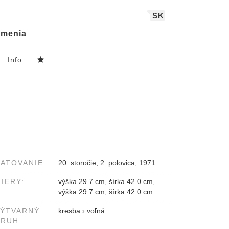
SK
menia
Info
ATOVANIE:
20. storočie, 2. polovica, 1971
IERY:
výška 29.7 cm, šírka 42.0 cm,
výška 29.7 cm, šírka 42.0 cm
VÝTVARNÝ
kresba
›
voľná
RUH: