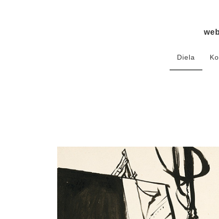
we
Diela
Ko