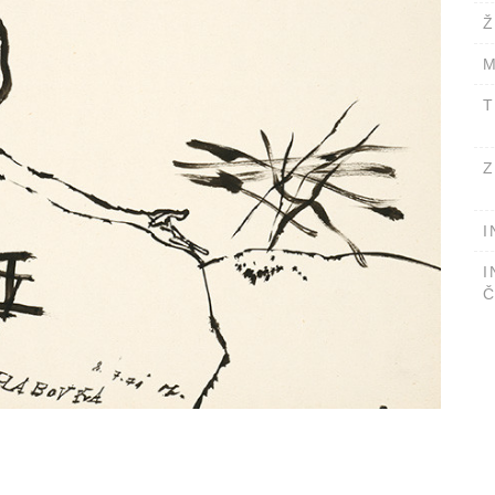
Ž
M
T
Z
I
I
Č