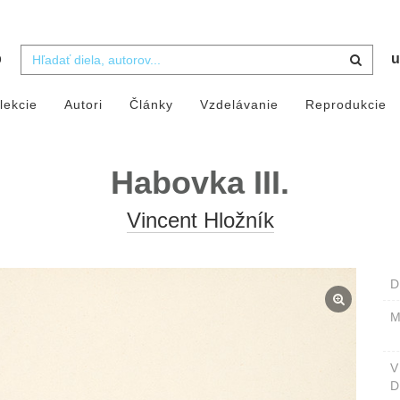
b
u
lekcie
Autori
Články
Vzdelávanie
Reprodukcie
Habovka III.
Vincent Hložník
D
M
D