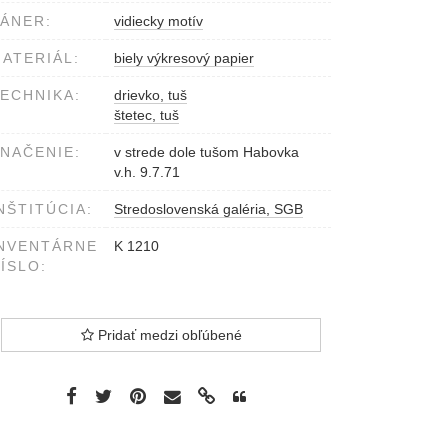
ÁNER:
vidiecky motív
ATERIÁL:
biely výkresový papier
ECHNIKA:
drievko, tuš
štetec, tuš
NAČENIE:
v strede dole tušom Habovka
v.h. 9.7.71
NŠTITÚCIA:
Stredoslovenská galéria, SGB
NVENTÁRNE
K 1210
ÍSLO:
Pridať medzi obľúbené