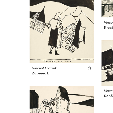
Vince
Kresb
Vincent Hložník
Zuberec I.
Vince
Rabči