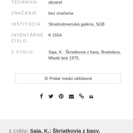
TECHNIKA:
akvarel
ZNAČENIE:
bez značenia
INŠTITÚCIA:
Stredoslovenská galéria, SGB
INVENTÁRNE
K 1554
ČÍSLO:
Z CYKLU:
Saja, K.: Škriatkovia z basy. Bratislava,
Mladé letá 1975.
Pridať medzi obľúbené
z cyklu:
Saja, K.: Škriatkovia z basy.